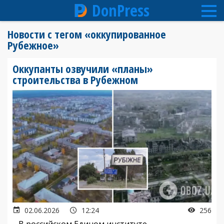
DonPress
Перейти
Новости с тегом «оккупированное
к
Рубежное»
основному
содержанию
Оккупанты озвучили «планы»
строительства в Рубежном
02.06.2026
12:24
256
В российском Едином институте