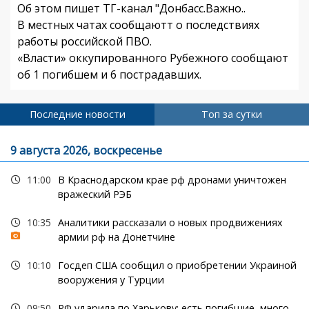
Об этом пишет ТГ-канал "Донбасс.Важно..
В местных чатах сообщаютт о последствиях
работы российской ПВО.
«Власти» оккупированного Рубежного сообщают
об 1 погибшем и 6 пострадавших.
Последние новости
Топ за сутки
9 августа 2026, воскресенье
11:00
В Краснодарском крае рф дронами уничтожен
вражеский РЭБ
10:35
Аналитики рассказали о новых продвижениях
армии рф на Донетчине
10:10
Госдеп США сообщил о приобретении Украиной
вооружения у Турции
09:50
РФ ударила по Харькову: есть погибшие, много