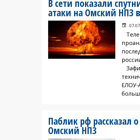
В сети показали спут
атаки на Омский НПЗ 
07.07
Телегр
проан
после
росси
Зафик
техни
ЕЛОУ-
больше
Паблик рф рассказал о
Омский НПЗ