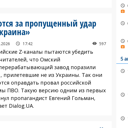
тся за пропущенный удар
Украина»
.2026
17:42
597
йские Z-каналы пытаются убедить
5 а
 читателей, что Омский
перерабатывающий завод поразили
, прилетевшие не из Украины. Так они
тся оправдать провал российской
мы ПВО. Такую версию одним из первых
нул пропагандист Евгений Гольман,
ет Dialog.UA.