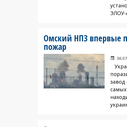
устан
ЭЛОУ-
Омский НПЗ впервые п
пожар
06.07
Украи
пораз
завод
самых
находи
украи