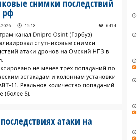
никовые снимки последствий
в рф
.2026
15:18
6414
ам-канал Dnipro Osint (Гарбуз)
ализировал спутниковые снимки
дствий атаки дронов на Омский НПЗ в
и.
сировано не менее трех попаданий по
ческим эстакадам и колоннам установки
АВТ-11. Реальное количество попаданий
 (более 5).
 последствиях атаки на