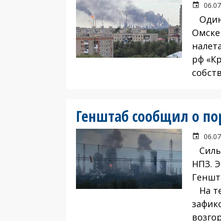
06.07
Один 
Омске
налет
рф «Кр
собст
Генштаб сообщил о по
06.07
Силы 
НПЗ. 
Геншт
На те
зафик
возго