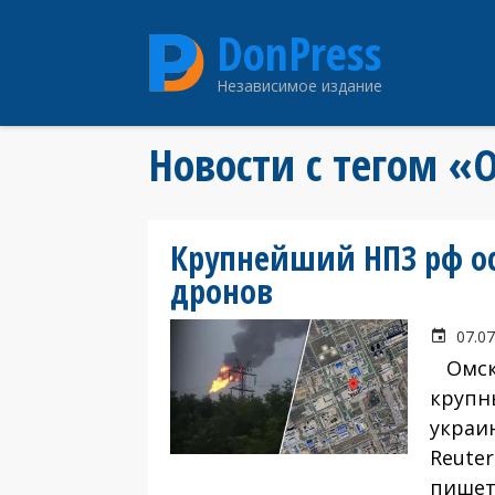
Перейти
DonPress
к
основному
Независимое издание
содержанию
Новости с тегом 
Крупнейший НПЗ рф ос
дронов
07.07
Омски
крупн
украи
Reuter
пишет