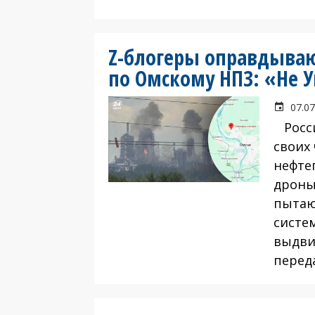
Z-блогеры оправдываю
по Омскому НПЗ: «Не 
07.07
Росси
своих
нефте
дроны
пытаю
систе
выдви
переда