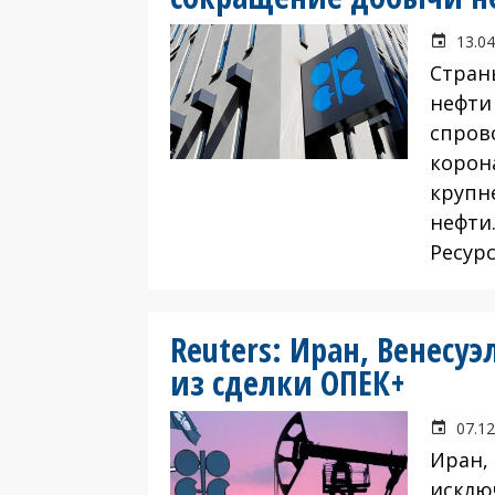
13.04
Стран
нефти 
спров
корон
крупн
нефти
Ресурс
Reuters: Иран, Венесу
из сделки ОПЕК+
07.12
Иран, 
исклю