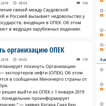
.2018
08:04
156
ление связей между Саудовской
ей и Россией вызывает недовольство у
осударств, входящих в ОПЕК. Об этом
ают в ведущих зарубежных изданиях.
ть организацию ОПЕК
4 а
.2018
09:05
179
 планирует покинуть Организацию
 — экспортеров нефти (ОПЕК). Об этом
ится в сообщении Минэнерго страны от
бря.
р решил выйти из ОПЕК с 1 января 2019
 в понедельник проинформирует
изацию," — заявил Катара Саад бен