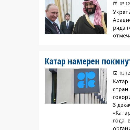
05.12
Укреп
Арави
ряда г
отмеч
Катар намерен покину
03.12
Катар
стран
говор
3 дека
«Ката
года,
орган