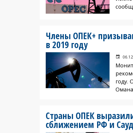
сообща
Члены ОПЕК+ призыва
в 2019 году
06.12
Монит
реком
году. 
Омана
Страны ОПЕК выразил
сближением РФ и Сау