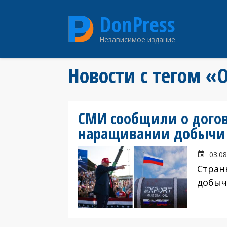
Перейти
DonPress
к
основному
Независимое издание
содержанию
Новости с тегом «
СМИ сообщили о догов
наращивании добычи
03.08
Стран
добыч