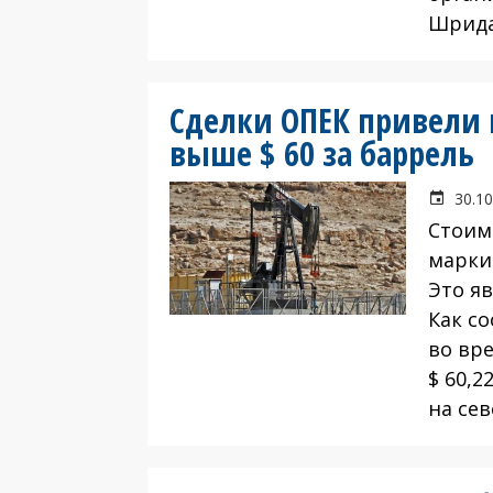
Шрида
Сделки ОПЕК привели
выше $ 60 за баррель
30.10
Стоим
марки 
Это яв
Как с
во вр
$ 60,2
на сев