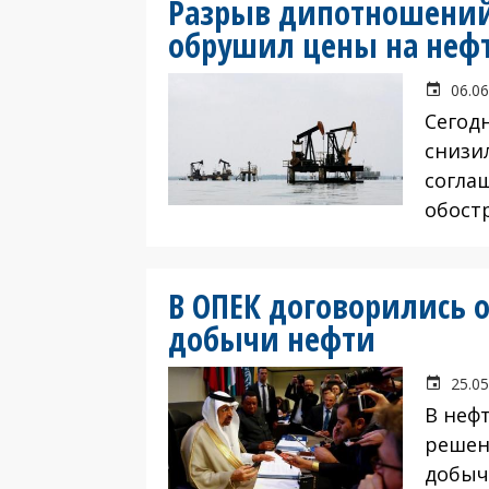
Разрыв дипотношений 
обрушил цены на неф
06.06
Сегод
снизи
согла
обост
В ОПЕК договорились 
добычи нефти
25.05
В неф
решен
добыч