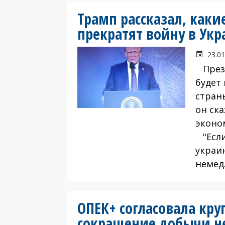
Трамп рассказал, как
прекратят войну в Укр
23.01
Прези
будет
стран
он ск
эконо
"Если
украи
немед
ОПЕК+ согласовала кр
сокращение добычи н