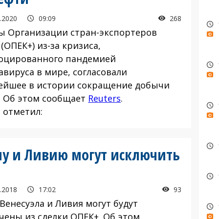
.2020
09:09
268
ы Организации стран-экспортеров
(ОПЕК+) из-за кризиса,
оцированного пандемией
авируса в мире, согласовали
ейшее в истории сокращение добычи
. Об этом сообщает
Reuters
.
 отметил:
элу и Ливию могут исключить
.2018
17:02
93
Венесуэла и Ливия могут будут
чены из сделки ОПЕК+. Об этом