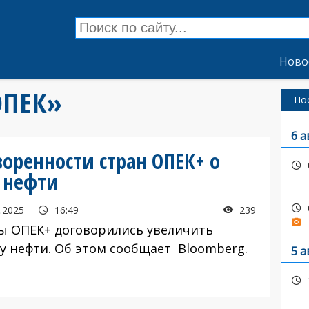
Ново
ОПЕК»
По
6 а
оренности стран ОПЕК+ о
 нефти
.2025
16:49
239
ы ОПЕК+ договорились увеличить
у нефти. Об этом сообщает Bloomberg.
5 а