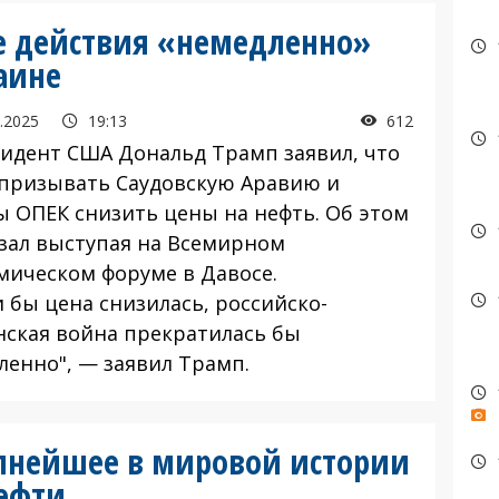
ие действия «немедленно»
аине
.2025
19:13
612
дент США Дональд Трамп заявил, что
 призывать Саудовскую Аравию и
ы ОПЕК снизить цены на нефть. Об этом
азал выступая на Всемирном
мическом форуме в Давосе.
 бы цена снизилась, российско-
нская война прекратилась бы
ленно", — заявил Трамп.
упнейшее в мировой истории
ефти