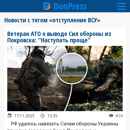
DonPress
Перейти
Новости с тегом «отступление ВСУ»
к
основному
Ветеран АТО о выводе Сил обороны из
содержанию
Покровска: "Наступать проще"
17.11.2025
13:35
610
РФ удалось навязать Силам обороны Украины