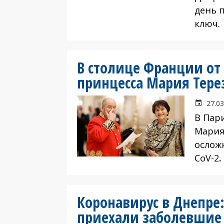
день 
ключ.
В столице Франции от
принцесса Мария Тере
27.03
В Пар
Мария
ослож
CoV-2
.
Коронавирус в Днепре:
приехали заболевшие