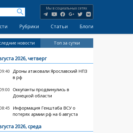
Мы в социальных сетях
сти
Рубрики
Статьи
Блоги
следние новости
Топ за сутки
вгуста 2026, четверг
09:40
Дроны атаковали Ярославский НПЗ
в рф
09:00
Оккупанты продвинулись в
Донецкой области
08:45
Информация Генштаба ВСУ о
потерях армии рф на 6 августа
вгуста 2026, среда