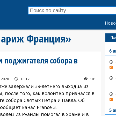
Ново
«Париж Франция»
По
6 а
 поджигателя собора в
.2020
18:17
101
иже задержали 39-летнего выходца из
, после того, как волонтер признался в
ге собора Святых Петра и Павла. Об
ообщает канал France 3.
5 а
волец из Руанды помогал в храме и в