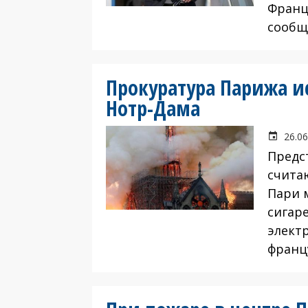
Франц
сообщ
Прокуратура Парижа и
Нотр-Дама
26.06
Предс
счита
Пари 
сигар
элект
францу