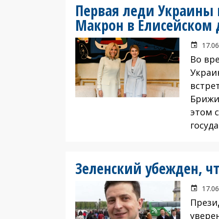
Первая леди Украины 
Макрон в Елисейском 
17.06
Во вр
Украи
встре
Брижи
этом 
госуда
Зеленский убежден, чт
17.06
Прези
уверен