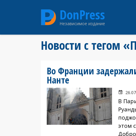
Перейти
DonPress
к
основному
Независимое издание
содержанию
Новости с тегом 
Во Франции задержали
Нанте
26.07
В Пар
Руанды
поджо
этом с
Добро