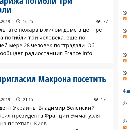
Парижа погибли три
али
.2019
16:25
77
ультате пожара в жилом доме в центре
а погибли три человека, еще по
ей мере 28 человек пострадали. Об
ообщает радиостанция France Info.
ригласил Макрона посетить
4 а
.2019
21:15
170
дент Украины Владимир Зеленский
асил президента Франции Эммануэля
на посетить Киев.