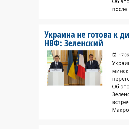
Об эт
после 
Украина не готова к д
НВФ: Зеленский
17.06
Украи
минск
перег
Об эт
Зелен
встре
Макро