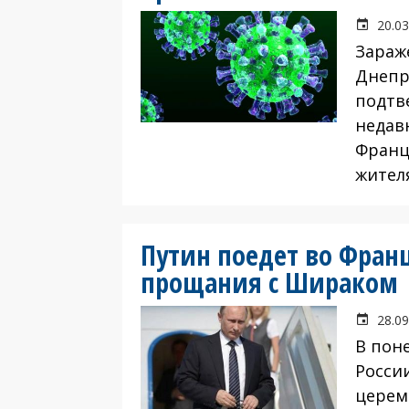
20.03
Зараж
Днепр
подтв
недав
Франц
жител
Путин поедет во Фра
прощания с Шираком
28.09
В пон
Росси
церем