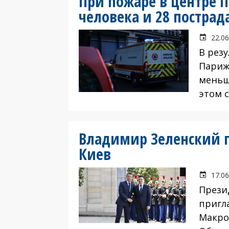
При пожаре в центре 
человека и 28 пострад
22.06
В рез
Париж
меньш
этом с
Владимир Зеленский п
Киев
17.06
Прези
пригл
Макро