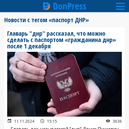
DonPress
Перейти
Новости с тегом «паспорт ДНР»
к
основному
Главарь "днр" рассказал, что можно
содержанию
сделать с паспортом «гражданина днр»
после 1 декабря
11.11.2024
15:15
3636
Главарь так называемой "днр" Денис Пушилин