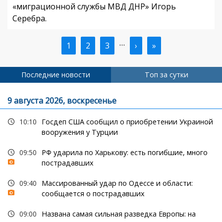
«миграционной службы МВД ДНР» Игорь
Серебра.
…
Текущая
1
Страница
2
Страница
3
Следующая
›
Последняя
»
Нумерация
страница
страница
страница
страниц
Последние новости
Топ за сутки
9 августа 2026, воскресенье
10:10
Госдеп США сообщил о приобретении Украиной
вооружения у Турции
09:50
РФ ударила по Харькову: есть погибшие, много
пострадавших
09:40
Массированный удар по Одессе и области:
сообщается о пострадавших
09:00
Названа самая сильная разведка Европы: на