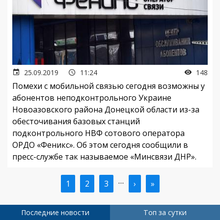
25.09.2019
11:24
148
Помехи с мобильной связью сегодня возможны у
абонентов неподконтрольного Украине
Новоазовского района Донецкой области из-за
обесточивания базовых станций
подконтрольного НВФ сотового оператора
ОРДО «Феникс». Об этом сегодня сообщили в
пресс-службе так называемое «Минсвязи ДНР».
…
Текущая
1
Страница
2
Страница
3
Следующая
›
Последняя
»
Нумерация
страница
страница
страница
страниц
Последние новости
Топ за сутки