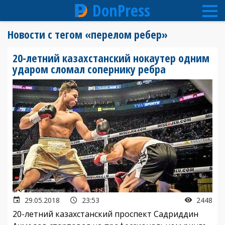
DonPress
Перейти
Новости с тегом «перелом ребер»
к
основному
20-летний казахстанский нокаутер одним
содержанию
ударом сломал сопернику ребра
29.05.2018
23:53
2448
20-летний казахстанский проспект Садриддин