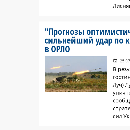
Лисня
"Прогнозы оптимистич
сильнейший удар по к
в ОРЛО
25.07
В рез
гости
Луч) Л
уничт
сообщ
страт
сил У