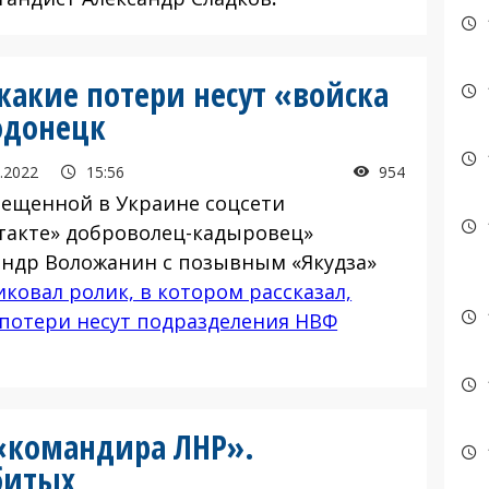
какие потери несут «войска
одонецк
.2022
15:56
954
рещенной в Украине соцсети
такте» доброволец-кадыровец»
андр Воложанин с позывным «Якудза»
ковал ролик, в котором рассказал,
 потери несут подразделения НВФ
«командира ЛНР».
битых