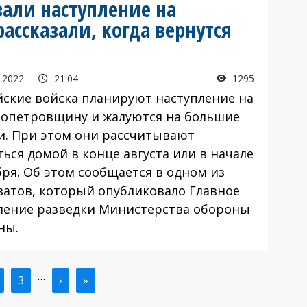
али наступление на
ассказали, когда вернутся
.2022
21:04
1295
йские войска планируют наступление на
опетровщину и жалуются на большие
и. При этом они рассчитывают
ься домой в конце августа или в начале
бря. Об этом сообщается в одном из
ватов, который опубликовало Главное
ление разведки Министерства обороны
ны.
…
ая
траница
Страница
3
Следующая
›
Последняя
»
ица
страница
страница