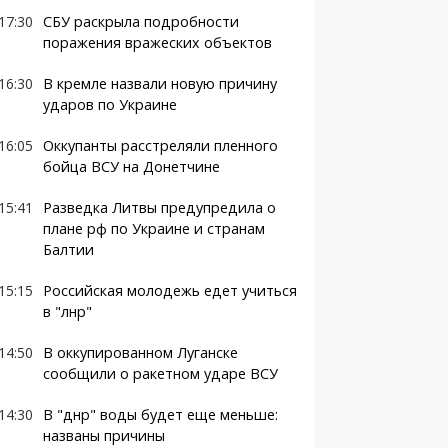
17:30
СБУ раскрыла подробности
поражения вражеских объектов
16:30
В кремле назвали новую причину
ударов по Украине
16:05
Оккупанты расстреляли пленного
бойца ВСУ на Донетчине
15:41
Разведка Литвы предупредила о
плане рф по Украине и странам
Балтии
15:15
Российская молодежь едет учиться
в "лнр"
14:50
В оккупированном Луганске
сообщили о ракетном ударе ВСУ
14:30
В "днр" воды будет еще меньше:
названы причины