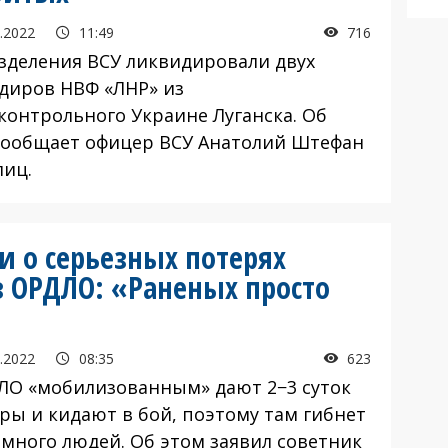
.2022
11:49
716
зделения ВСУ ликвидировали двух
диров НВФ «ЛНР» из
контрольного Украине Луганска. Об
сообщает офицер ВСУ Анатолий Штефан
иц.
ли о серьезных потерях
 ОРДЛО: «Раненых просто
.2022
08:35
623
ЛО «мобилизованным» дают 2−3 суток
оры и кидают в бой, поэтому там гибнет
 много людей. Об этом заявил советник