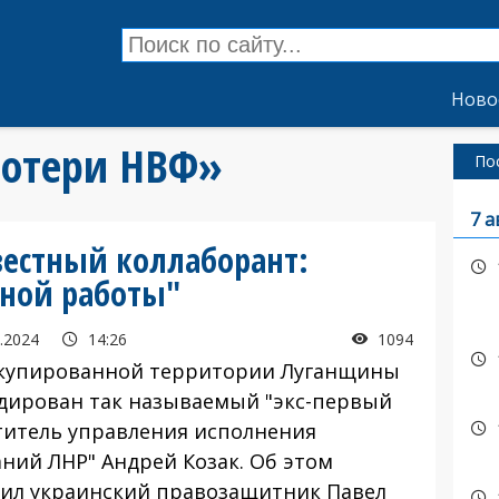
Ново
потери НВФ»
По
7 а
вестный коллаборант:
рной работы"
.2024
14:26
1094
купированной территории Луганщины
дирован так называемый "экс-первый
титель управления исполнения
аний ЛНР" Андрей Козак. Об этом
ил украинский правозащитник Павел