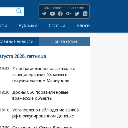
Мы в социальных сетях
сти
Рубрики
Статьи
Блоги
следние новости
Топ за сутки
вгуста 2026, пятница
19:33
Z-пропагандистка рассказала о
«спецоперации» Украины в
оккупированном Мариуполе
18:30
Дроны СБС поразили новые
вражеские объекты
18:10
Установлено наблюдение за ФСБ
рф в оккупированном Донецке
17:50
Ситуация на Южно-Донецком