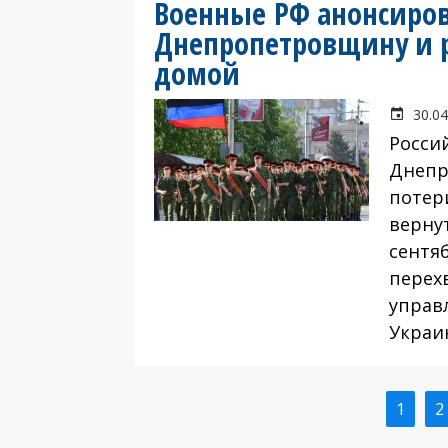
Военные РФ анонсиров
Днепропетровщину и р
домой
30.04
Росси
Днепр
потер
вернут
сентя
перех
управ
Украи
Текущ
1
С
2
Нумерация
стран
страниц