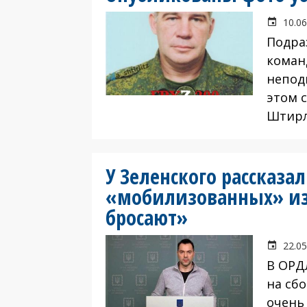
10.06
Подра
коман
непод
этом 
Штирл
У Зеленского рассказа
«мобилизованных» из
бросают»
22.05
В ОРД
на сб
очень