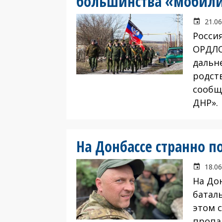
большинства «мобил
21.06
Росси
ОРДЛО
дальн
родст
сообщ
ДНР».
На Донбассе странно 
18.06
На До
батал
этом 
пропа