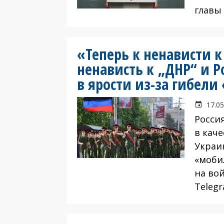
главы
«Теперь к ненависти к
ненависть к „ДНР“ и 
в ярости из-за гибел
17.05
Росси
в каче
Украи
«моби
на во
Teleg