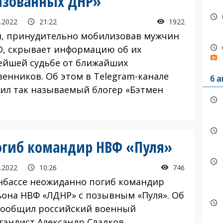
изованных ДНР»
.2022
21:22
1922
я, принудительно мобилизовав мужчин
, скрывает информацию об их
ейшей судьбе от ближайших
венников. Об этом в Telegram-канале
6 а
ил так называемый блогер «Бэтмен
погиб командир НВФ «Пуля»
.2022
10:26
746
нбассе неожиданно погиб командир
ьона НВФ «ЛДНР» с позывным «Пуля». Об
сообщил российский военный
гандист Александр Сладков
.