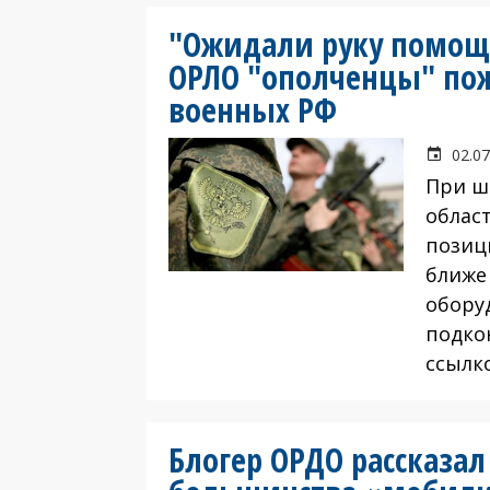
"Ожидали руку помощи
ОРЛО "ополченцы" пож
военных РФ
02.07
При ш
облас
позиц
ближе
обору
подко
ссылк
Блогер ОРДО рассказал