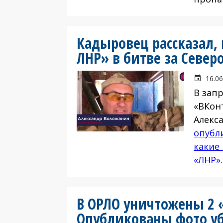
Кадыровец рассказал, 
ЛНР» в битве за Север
16.06
В зап
«ВКон
Алекс
опубли
какие
«ЛНР».
В ОРЛО уничтожены 2 
Опубликованы фото у