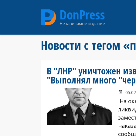
Перейти
DonPress
к
основному
Независимое издание
содержанию
Новости с тегом «
В "ЛНР" уничтожен из
"Выполнял много "че
05.07
На ок
ликви
замес
наказ
сообщ