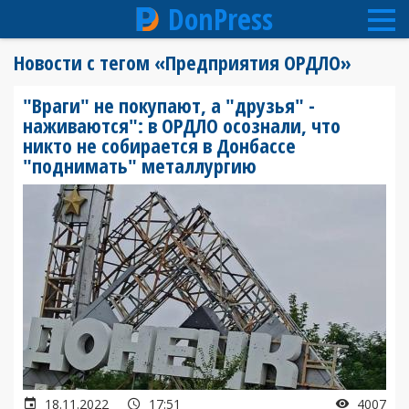
DonPress
Перейти
Новости с тегом «Предприятия ОРДЛО»
к
основному
"Враги" не покупают, а "друзья" -
содержанию
наживаются": в ОРДЛО осознали, что
никто не собирается в Донбассе
"поднимать" металлургию
18.11.2022
17:51
4007