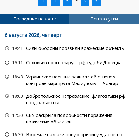
Текущая
1
Страница
2
Страница
3
Следующая
›
Последняя
»
Нумерация
страница
страница
страница
страниц
Последние новости
Топ за сутки
6 августа 2026, четверг
19:41
Силы обороны поразили вражеские объекты
19:11
Соловьев прогнозирует рф судьбу Донецка
18:43
Украинские военные заявили об огневом
контроле маршрута Мариуполь — Чонгар
18:03
Добропольское направление: флаговтыки рф
продолжаются
17:30
СБУ раскрыла подробности поражения
вражеских объектов
16:30
В кремле назвали новую причину ударов по