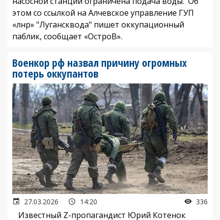
насосной станции ограничена подача воды. Об
этом со ссылкой на Алчевское управление ГУП
«лнр» "Лугансквода" пишет оккупационный
паблик, сообщает «ОстроВ».
Военкор рф назвал причину огромных
потерь оккупантов
27.03.2026
14:20
336
Известный Z-пропагандист Юрий Котенок