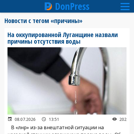
DonPress
Перейти
Новости с тегом «причины»
к
основному
На оккупированной Луганщине назвали
содержанию
причины отсутствия воды
08.07.2026
13:51
202
В «лнр» из-за внештатной ситуации на