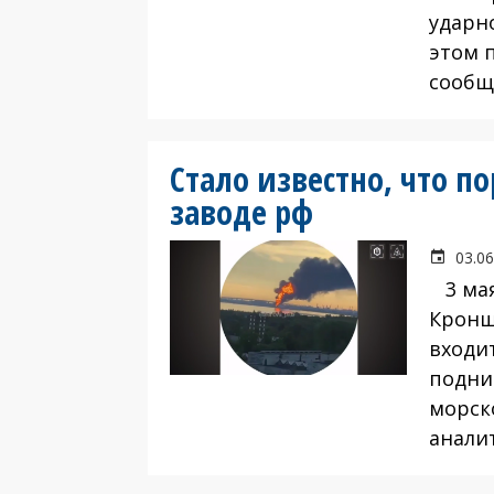
ударн
этом 
сообщ
Стало известно, что п
заводе рф
03.06
3 мая
Кронш
входи
подни
морско
анали