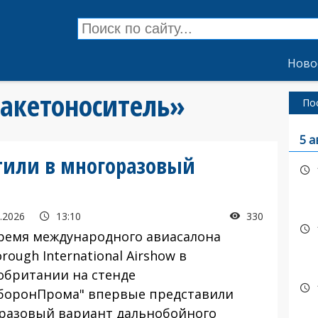
Ново
ракетоноситель»
По
5 а
тили в многоразовый
.2026
13:10
330
емя международного авиасалона
rough International Airshow в
обритании на стенде
боронПрома" впервые представили
разовый вариант дальнобойного