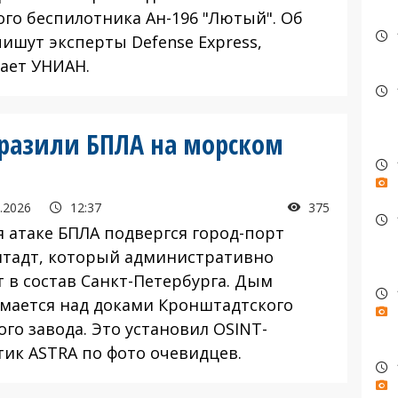
ого беспилотника Ан-196 "Лютый". Об
пишут эксперты Defense Express,
ает УНИАН.
оразили БПЛА на морском
.2026
12:37
375
 атаке БПЛА подвергся город-порт
тадт, который административно
т в состав Санкт-Петербурга. Дым
мается над доками Кронштадтского
го завода. Это установил OSINT-
тик ASTRA по фото очевидцев.