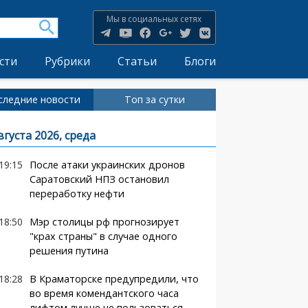
Мы в социальных сетях
сти
Рубрики
Статьи
Блоги
следние новости
Топ за сутки
вгуста 2026, среда
19:15
После атаки украинских дронов
Саратовский НПЗ остановил
переработку нефти
18:50
Мэр столицы рф прогнозирует
"крах страны" в случае одного
решения путина
18:28
В Краматорске предупредили, что
во время комендантского часа
лифтом лучше не пользоваться