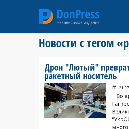
Перейти
DonPress
к
основному
Независимое издание
содержанию
Новости с тегом «
Дрон "Лютый" превра
ракетный носитель
21.07
Во вр
Farnbo
Велик
"УкрО
много