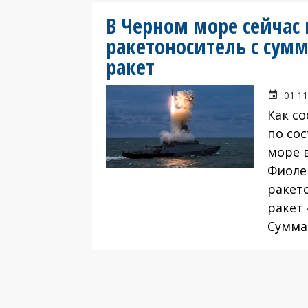
В Черном море сейчас
ракетоноситель с сум
ракет
01.11
Как с
по сос
море 
Фиоле
ракето
ракет 
Суммар