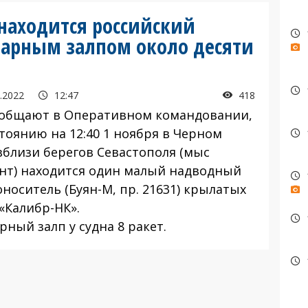
 находится российский
марным залпом около десяти
.2022
12:47
418
ообщают в Оперативном командовании,
тоянию на 12:40 1 ноября в Черном
вблизи берегов Севастополя (мыс
нт) находится один малый надводный
носитель (Буян-М, пр. 21631) крылатых
«Калибр-НК».
ный залп у судна 8 ракет.