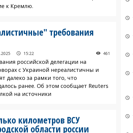
ие к Кремлю.
еалистичные" требования
.2025
15:22
461
вания российской делегации на
оворах с Украиной нереалистичны и
т далеко за рамки того, что
далось ранее. Об этом сообщает Reuters
ылкой на источники
олько километров ВСУ
родской области россии