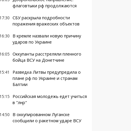
флаговтыки рф продолжаются
17:30
СБУ раскрыла подробности
поражения вражеских объектов
16:30
В кремле назвали новую причину
ударов по Украине
16:05
Оккупанты расстреляли пленного
бойца ВСУ на Донетчине
15:41
Разведка Литвы предупредила о
плане рф по Украине и странам
Балтии
15:15
Российская молодежь едет учиться
в "лнр"
14:50
В оккупированном Луганске
сообщили о ракетном ударе ВСУ