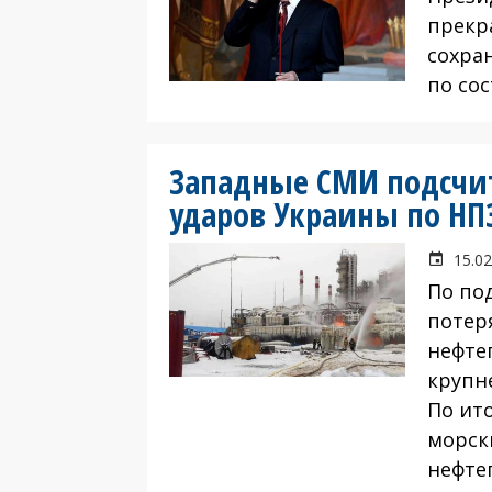
прекр
сохра
по со
Западные СМИ подсчит
ударов Украины по НП
15.02
По под
потер
нефте
крупн
По ито
морск
нефте