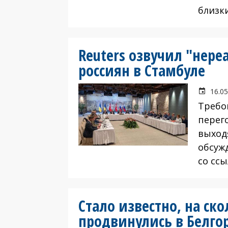
близк
Reuters озвучил "нер
россиян в Стамбуле
16.05
Требо
перег
выходя
обсуж
со сс
Стало известно, на ск
продвинулись в Белго