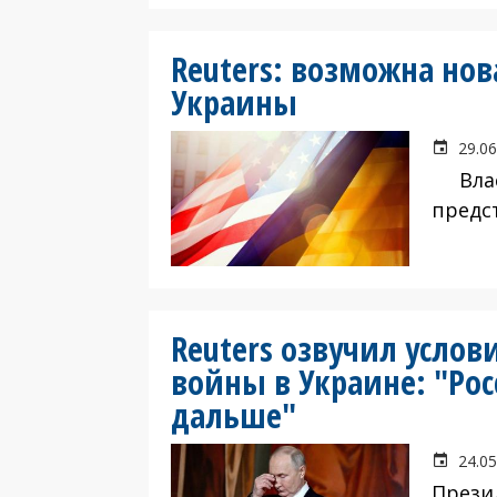
Reuters: возможна но
Украины
29.06
Власт
предс
Reuters озвучил усло
войны в Украине: "Рос
дальше"
24.05
Прези