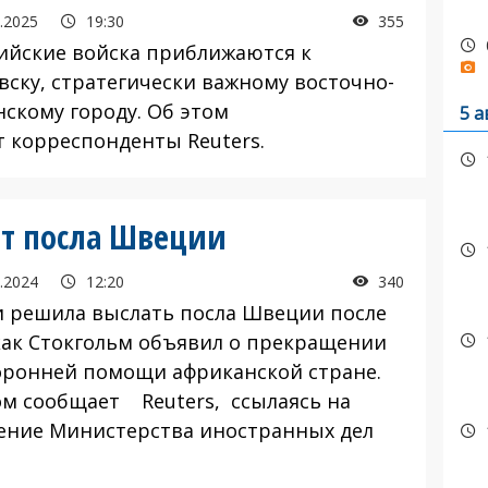
.2025
19:30
355
йские войска приближаются к
вску, стратегически важному восточно-
нскому городу. Об этом
5 а
 корреспонденты Reuters.
т посла Швеции
.2024
12:20
340
решила выслать посла Швеции после
 как Стокгольм объявил о прекращении
оронней помощи африканской стране.
ом сообщает Reuters, ссылаясь на
ение Министерства иностранных дел