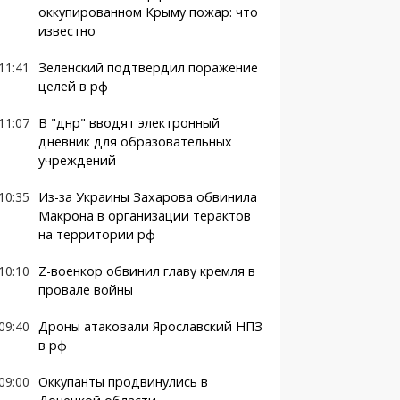
оккупированном Крыму пожар: что
известно
11:41
Зеленский подтвердил поражение
целей в рф
11:07
В "днр" вводят электронный
дневник для образовательных
учреждений
10:35
Из-за Украины Захарова обвинила
Макрона в организации терактов
на территории рф
10:10
Z-военкор обвинил главу кремля в
провале войны
09:40
Дроны атаковали Ярославский НПЗ
в рф
09:00
Оккупанты продвинулись в