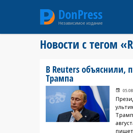
Перейти
DonPress
к
основному
Независимое издание
содержанию
Новости с тегом «R
В Reuters объяснили, 
Трампа
05.08
Прези
ульти
Трамп
август
пишет