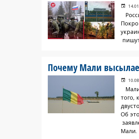
14.01
Росси
Покро
украи
пишут
Почему Мали высылае
10.08
Мали 
того,
двуст
Об эт
заявл
Мали.