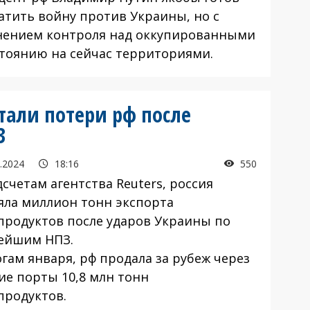
атить войну против Украины, но с
нением контроля над оккупированными
стоянию на сейчас территориями.
али потери рф после
З
.2024
18:16
550
счетам агентства Reuters, россия
яла миллион тонн экспорта
продуктов после ударов Украины по
ейшим НПЗ.
гам января, рф продала за рубеж через
ие порты 10,8 млн тонн
продуктов.