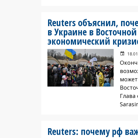
Reuters объяснил, по
в Украине в Восточной
экономический кризи
18.01
Оконч
возмо
может
Восто
Глава 
Sarasi
Reuters: почему рф ва