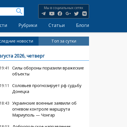
Мы в социальных сетях
сти
Рубрики
Статьи
Блоги
следние новости
Топ за сутки
вгуста 2026, четверг
19:41
Силы обороны поразили вражеские
объекты
19:11
Соловьев прогнозирует рф судьбу
Донецка
18:43
Украинские военные заявили об
огневом контроле маршрута
Мариуполь — Чонгар
18:03
Добропольское направление: