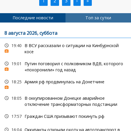
Текущая
1
Страница
2
Страница
3
Следующая
›
Последняя
»
Нумерация
страница
страница
страница
страниц
Последние новости
Топ за сутки
8 августа 2026, суббота
19:40
В ВСУ рассказали о ситуации на Кинбурнской
косе
19:01
Путин поговорил с полковником ВДВ, которого
«похоронили» год назад
18:25
Армия рф продвинулась на Донетчине
18:05
В оккупированном Донецке аварийное
отключение трансформаторных подстанции
17:57
Граждан США призывают покинуть рф
16:04
Оккупанты открыли охоту на автотранспорт в