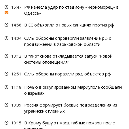
15:47
РФ нанесла удар по стадиону «Черноморец» в
Одессе»
14:56
В ЕС объявили о новых санкциях против рф
14:04
Силы обороны опровергли заявление рф о
продвижении в Харьковской области
13:12
В "лнр" снова откладывается запуск "новой
системы оповещения"
12:51
Силы обороны поразили ряд объектов рф
11:18
Ночью в оккупированном Мариуполе сообщали
о взрывах
10:39
Россия формирует боевые подразделения из
украинских пленных
10:15
В Крыму бушуют масштабные пожары после
прилетов