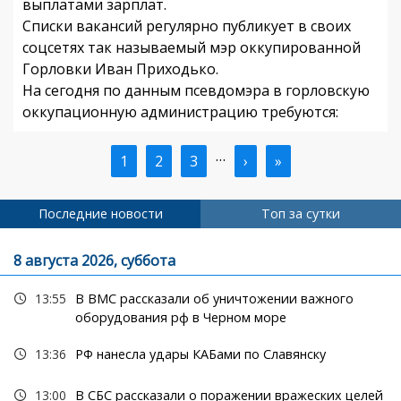
выплатами зарплат.
Списки вакансий регулярно публикует в своих
соцсетях так называемый мэр оккупированной
Горловки Иван Приходько.
На сегодня по данным псевдомэра в горловскую
оккупационную администрацию требуются:
…
Текущая
1
Страница
2
Страница
3
Следующая
›
Последняя
»
Нумерация
страница
страница
страница
страниц
Последние новости
Топ за сутки
8 августа 2026, суббота
13:55
В ВМС рассказали об уничтожении важного
оборудования рф в Черном море
13:36
РФ нанесла удары КАБами по Славянску
13:00
В СБС рассказали о поражении вражеских целей