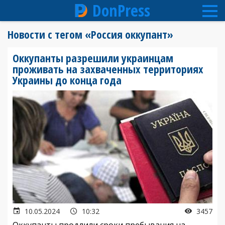
DonPress
Перейти
Новости с тегом «Россия оккупант»
к
основному
Оккупанты разрешили украинцам
содержанию
проживать на захваченных территориях
Украины до конца года
10.05.2024
10:32
3457
Оккупанты продлили сроки пребывания на