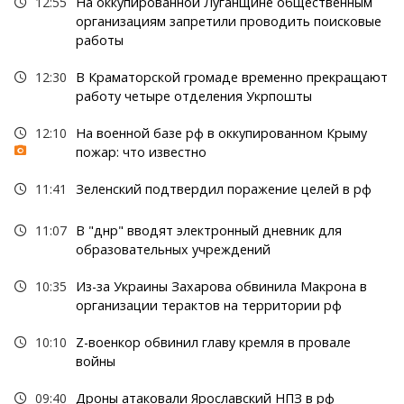
12:55
На оккупированной Луганщине общественным
организациям запретили проводить поисковые
работы
12:30
В Краматорской громаде временно прекращают
работу четыре отделения Укрпошты
12:10
На военной базе рф в оккупированном Крыму
пожар: что известно
11:41
Зеленский подтвердил поражение целей в рф
11:07
В "днр" вводят электронный дневник для
образовательных учреждений
10:35
Из-за Украины Захарова обвинила Макрона в
организации терактов на территории рф
10:10
Z-военкор обвинил главу кремля в провале
войны
09:40
Дроны атаковали Ярославский НПЗ в рф