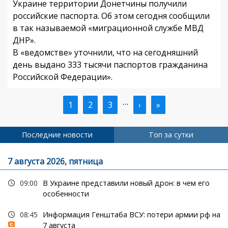
Украине территории Донетчины получили
российские паспорта. Об этом сегодня сообщили
в так называемой «миграционной службе МВД
ДНР».
В «ведомстве» уточнили, что на сегодняшний
день выдано 333 тысячи паспортов гражданина
Российской Федерации».
…
Текущая
1
Страница
2
Страница
3
Следующая
›
Последняя
»
Нумерация
страница
страница
страница
страниц
Последние новости
Топ за сутки
7 августа 2026, пятница
09:00
В Украине представили новый дрон: в чем его
особенности
08:45
Информация Генштаба ВСУ: потери армии рф на
7 августа