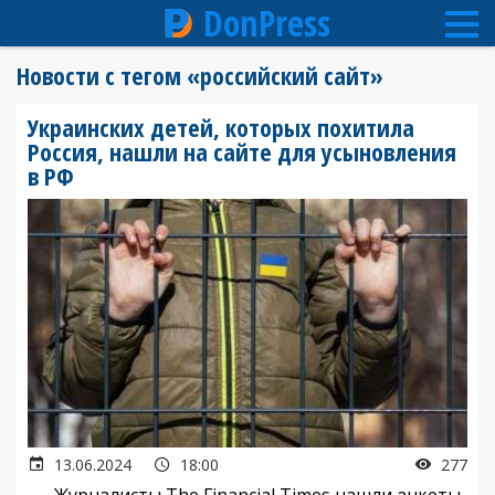
DonPress
Перейти
Новости с тегом «российский сайт»
к
основному
Украинских детей, которых похитила
содержанию
Россия, нашли на сайте для усыновления
в РФ
13.06.2024
18:00
277
Журналисты The Financial Times нашли анкеты