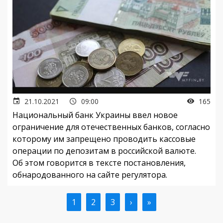
21.10.2021
09:00
165
Национальный банк Украины ввел новое
ограничение для отечественных банков, согласно
которому им запрещено проводить кассовые
операции по депозитам в российской валюте.
Об этом говорится в тексте постановления,
обнародованного на сайте регулятора.
Текущая
1
Страница
2
Страница
3
Следующая
›
Последняя
»
Нумерация
страница
страница
страница
страниц