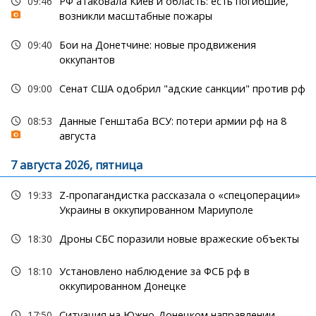
09:46
РФ атаковала Киев и область: есть погибшие,
возникли масштабные пожары
09:40
Бои на Донетчине: новые продвижения
оккупантов
09:00
Сенат США одобрил "адские санкции" против рф
08:53
Данные Генштаба ВСУ: потери армии рф на 8
августа
7 августа 2026, пятница
19:33
Z-пропагандистка рассказала о «спецоперации»
Украины в оккупированном Мариуполе
18:30
Дроны СБС поразили новые вражеские объекты
18:10
Установлено наблюдение за ФСБ рф в
оккупированном Донецке
17:50
Ситуация на Южно-Донецком направлении