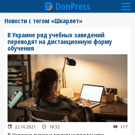
DonPress
Перейти
Новости с тегом «Шкарлет»
к
основному
В Украине ряд учебных заведений
содержанию
переводят на дистанционную форму
обучения
22.10.2021
16:32
117
В Украине вузам и другим учреждениям