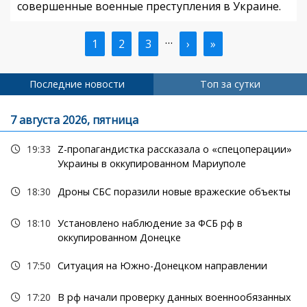
совершенные военные преступления в Украине.
…
Текущая
1
Страница
2
Страница
3
Следующая
›
Последняя
»
Нумерация
страница
страница
страница
страниц
Последние новости
Топ за сутки
7 августа 2026, пятница
19:33
Z-пропагандистка рассказала о «спецоперации»
Украины в оккупированном Мариуполе
18:30
Дроны СБС поразили новые вражеские объекты
18:10
Установлено наблюдение за ФСБ рф в
оккупированном Донецке
17:50
Ситуация на Южно-Донецком направлении
17:20
В рф начали проверку данных военнообязанных