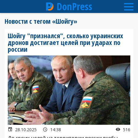
DonPress
Перейти
Новости с тегом «Шойгу»
к
основному
Шойгу "признался", сколько украинских
содержанию
дронов достигает целей при ударах по
россии
28.10.2025
14:38
516
До своих целей на территории россии якобы