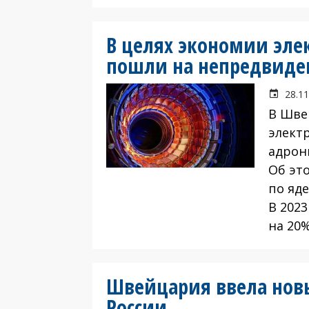
В целях экономии эл
пошли на непредвиде
28.11
В Шве
элект
адрон
Об эт
по яд
В 2023
на 20%
Швейцария ввела нов
России