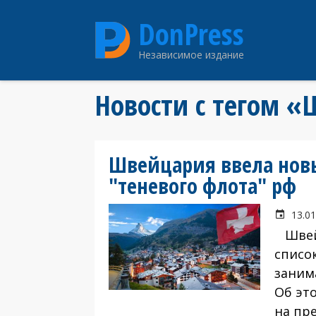
Перейти
DonPress
к
основному
Независимое издание
содержанию
Новости с тегом 
Швейцария ввела нов
"теневого флота" рф
13.01
Швейц
список
заним
Об эт
на пр