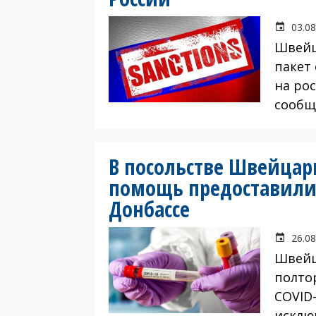
03.08
Швейц
пакет
на рос
сообщ
В посольстве Швейцар
помощь предоставили
Донбассе
26.08
Швейц
полто
COVID
исклю