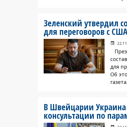
Зеленский утвердил с
для переговоров с СШ
22.11
Прези
соста
для п
Об эт
газета
В Швейцарии Украина
консультации по пара