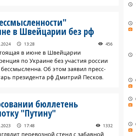
бессмысленности"
ине в Швейцарии без рф
.2024
13:28
456
тоящая в июне в Швейцарии
ренция по Украине без участия россии
 бессмысленна. Об этом заявил пресс-
тарь президента рф Дмитрий Песков.
осовании бюллетень
лотку "Путину"
.2023
17:48
1332
ыглядит перевозной стенд с забавной