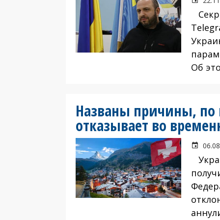
22.11
Секре
Teleg
Украи
парам
Об эт
Названы причины, по
отказывает во време
06.08
Украи
получ
Федер
отклон
аннули