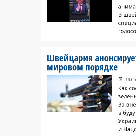
анима
В шве
специ
голосо
Швейцария анонсируе
мировом порядке
13.05
Как с
зелены
За вн
в буд
Украи
и Нацс