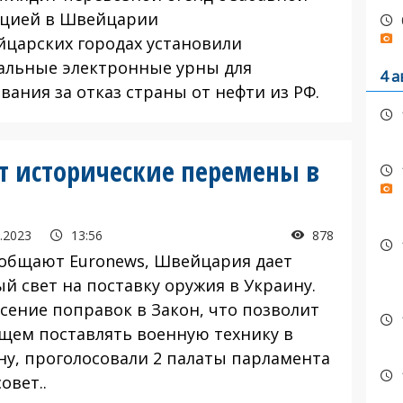
цией в Швейцарии
йцарских городах установили
альные электронные урны для
4 а
вания за отказ страны от нефти из РФ.
т исторические перемены в
.2023
13:56
878
ообщают Euronews, Швейцария дает
й свет на поставку оружия в Украину.
есение поправок в Закон, что позволит
ущем поставлять военную технику в
ну, проголосовали 2 палаты парламента
овет..