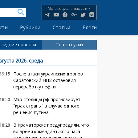
Мы в социальных сетях
сти
Рубрики
Статьи
Блоги
следние новости
Топ за сутки
вгуста 2026, среда
19:15
После атаки украинских дронов
Саратовский НПЗ остановил
переработку нефти
18:50
Мэр столицы рф прогнозирует
"крах страны" в случае одного
решения путина
18:28
В Краматорске предупредили, что
во время комендантского часа
лифтом лучше не пользоваться