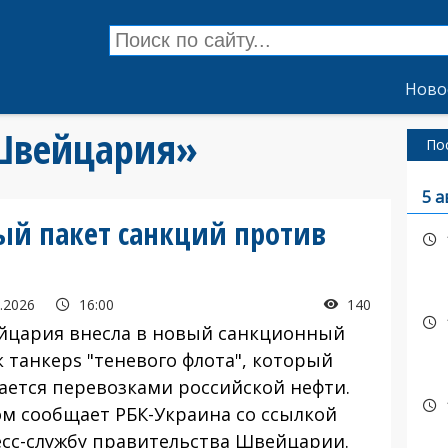
Ново
«Швейцария»
По
5 а
ый пакет санкций против
.2026
16:00
140
ария внесла в новый санкционный
 танкерs "теневого флота", который
ается перевозками российской нефти.
ом сообщает РБК-Украина со ссылкой
есс-службу правительства Швейцарии.