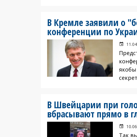
В Кремле заявили о "
конференции по Укра
11.04
Предс
конфе
якобы
секре
В Швейцарии при гол
вбрасывают прямо в г
10.06
Так в