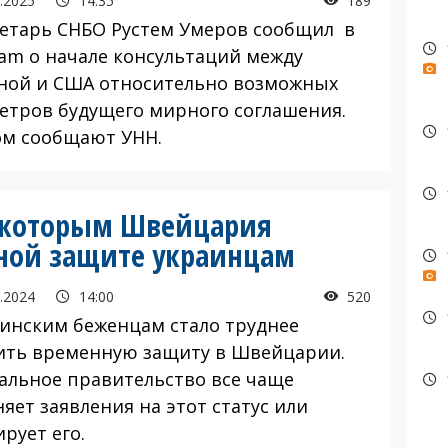
.2025
14:35
189
тарь СНБО Рустем Умеров сообщил в
ram о начале консультаций между
ной и США относительно возможных
етров будущего мирного соглашения.
ом сообщают УНН.
 которым Швейцария
нной защите украинцам
.2024
14:00
520
нским беженцам стало труднее
ить временную защиту в Швейцарии.
альное правительство все чаще
яет заявления на этот статус или
рует его.