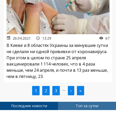
26.04.2021
13:29
67
В Киеве и 8 областях Украины за минувшие сутки
не сделали ни одной прививки от коронавируса.
При этом в целом по стране 25 апреля
вакцинировали 1 114 человек, что в 4 раза
меньше, чем 24 апреля, и почти в 13 раз меньше,
чем в пятницу, 23.
…
Текущая
1
Страница
2
Страница
3
Следующая
›
Последняя
»
Нумерация
страница
страница
страница
страниц
Последние новости
Топ за сутки