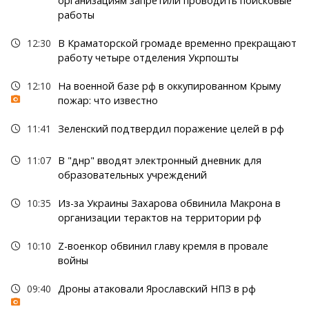
организациям запретили проводить поисковые
работы
12:30
В Краматорской громаде временно прекращают
работу четыре отделения Укрпошты
12:10
На военной базе рф в оккупированном Крыму
пожар: что известно
11:41
Зеленский подтвердил поражение целей в рф
11:07
В "днр" вводят электронный дневник для
образовательных учреждений
10:35
Из-за Украины Захарова обвинила Макрона в
организации терактов на территории рф
10:10
Z-военкор обвинил главу кремля в провале
войны
09:40
Дроны атаковали Ярославский НПЗ в рф