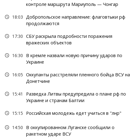
контроле маршрута Мариуполь — Чонгар
18:03
Добропольское направление: флаговтыки рф
продолжаются
17:30
СБУ раскрыла подробности поражения
вражеских объектов
16:30
В кремле назвали новую причину ударов по
Украине
16:05
Оккупанты расстреляли пленного бойца ВСУ на
Донетчине
15:41
Разведка Литвы предупредила о плане рф по
Украине и странам Балтии
15:15
Российская молодежь едет учиться в "лнр"
14:50
В оккупированном Луганске сообщили о
ракетном ударе ВСУ