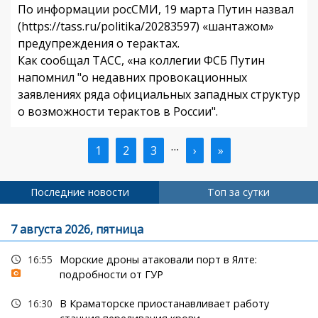
По информации росСМИ, 19 марта Путин назвал
(https://tass.ru/politika/20283597) «шантажом»
предупреждения о терактах.
Как сообщал ТАСС, «на коллегии ФСБ Путин
напомнил "о недавних провокационных
заявлениях ряда официальных западных структур
о возможности терактов в России".
…
Текущая
1
Страница
2
Страница
3
Следующая
›
Последняя
»
Нумерация
страница
страница
страница
страниц
Последние новости
Топ за сутки
7 августа 2026, пятница
16:55
Морские дроны атаковали порт в Ялте:
подробности от ГУР
16:30
В Краматорске приостанавливает работу