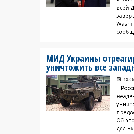
всей 
завер
Washin
сообщ
МИД Украины отреагир
уничтожить все запад
18.06
Росси
неаде
уничт
предо
Об эт
дел У