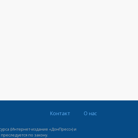
Контакт
О нас
урса (Интернет-издание «ДонПресс») и
 преследуется по закону.