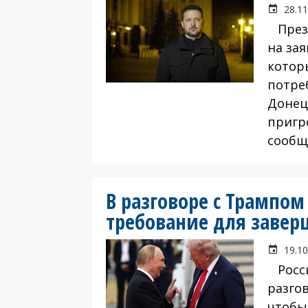
28.11
Прези
на за
котор
потре
Донец
пригр
сообщ
В разговоре с Трампо
требование для завер
19.10
Росси
разго
чтобы