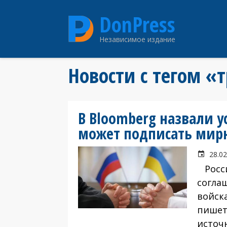
Перейти
DonPress
к
основному
Независимое издание
содержанию
Новости с тегом «
В Bloomberg назвали у
может подписать мирн
28.02
Росси
согла
войска
пишет
источ