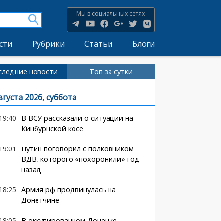
Мы в социальных сетях
сти
Рубрики
Статьи
Блоги
следние новости
Топ за сутки
вгуста 2026, суббота
19:40
В ВСУ рассказали о ситуации на
Кинбурнской косе
19:01
Путин поговорил с полковником
ВДВ, которого «похоронили» год
назад
18:25
Армия рф продвинулась на
Донетчине
18:05
В оккупированном Донецке