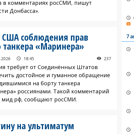
в в комментариях росСМИ, пишут
сти Донбасса».
т США соблюдения прав
7 а
го танкера «Маринера»
.2026
18:45
237
я требует от Соединённых Штатов
ечить достойное и гуманное обращение
одившимися на борту танкера
нера» россиянами. Такой комментарий
в мид рф, сообщают росСМИ.
тину на ультиматум