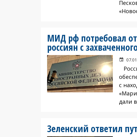
Песко
«Ново
МИД рф потребовал о
россиян с захваченно
07.01
Росси
обесп
с нах
«Мари
дали 
Зеленский ответил пу