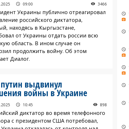
.2025
09:00
3466
дент Украины публично отреагировал
явление российского диктатора,
ый, находясь в Кыргызстане,
бовал от Украины отдать россии всю
кую область. В ином случае он
озил продолжить войну. Об этом
ает Диалог.
м путин выдвинул
шения войны в Украине
.2025
10:45
898
йский диктатор во время телефонного
вора с президентом США потребовал,
 Украина отказалась от контроля над