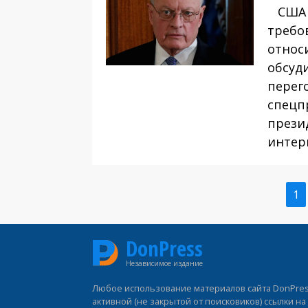
США п
требо
относ
обсуд
перег
спецп
прези
интер
Те
1
Нумерация
ст
страниц
DonPress
Независимое издание
Любое использование материалов сайта DonPress
активной (не закрытой от поисковиков) ссылки н