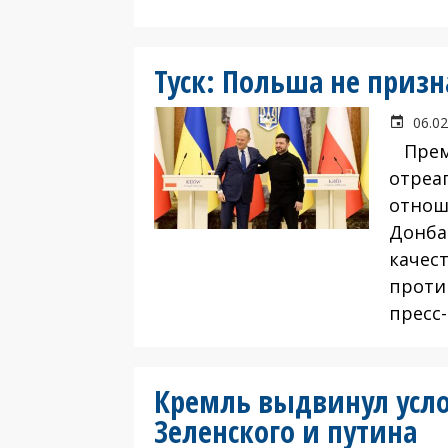
Туск: Польша не призн
06.02
Премь
отреа
отнош
Донба
качес
проти
пресс
Кремль выдвинул усло
Зеленского и путина