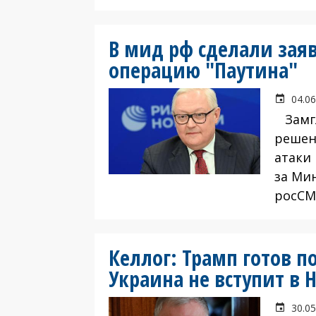
В мид рф сделали заяв
операцию "Паутина"
04.06
Замгл
решен
атаки
за Ми
росСМ
Келлог: Трамп готов п
Украина не вступит в 
30.05