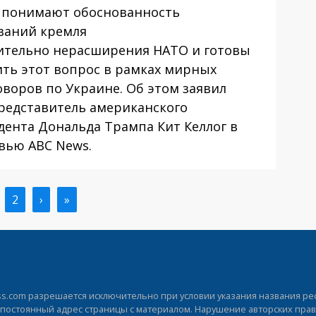
онимают обоснованность
ваний кремля
ительно нерасширения НАТО и готовы
ить этот вопрос в рамках мирных
оворов по Украине. Об этом заявил
редставитель американского
дента Дональда Трампа Кит Келлог в
вью ABC News.
кущая
Страница
2
Следующая
›
Последняя
»
раница
страница
страница
.com разрешается исключительно при условии указания названия рес
а постоянный адрес страницы с материалом. Нарушение авторских прав