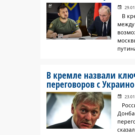
29.01
В кре
между
возмо
москв
путин
В кремле назвали клю
переговоров с Украин
23.01
Росси
Донба
перег
сказа