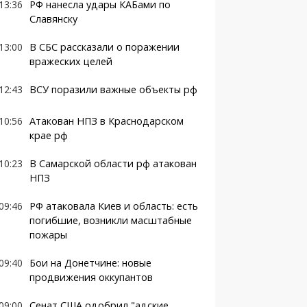
13:36
РФ нанесла удары КАБами по
Славянску
13:00
В СБС рассказали о поражении
вражеских целей
12:43
ВСУ поразили важные объекты рф
10:56
Атакован НПЗ в Краснодарском
крае рф
10:23
В Самарской области рф атакован
НПЗ
09:46
РФ атаковала Киев и область: есть
погибшие, возникли масштабные
пожары
09:40
Бои на Донетчине: новые
продвижения оккупантов
09:00
Сенат США одобрил "адские