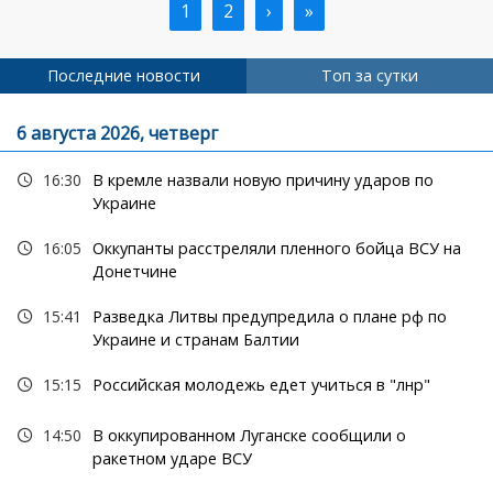
Текущая
1
Страница
2
Следующая
›
Последняя
»
Нумерация
страница
страница
страница
страниц
Последние новости
Топ за сутки
6 августа 2026, четверг
16:30
В кремле назвали новую причину ударов по
Украине
16:05
Оккупанты расстреляли пленного бойца ВСУ на
Донетчине
15:41
Разведка Литвы предупредила о плане рф по
Украине и странам Балтии
15:15
Российская молодежь едет учиться в "лнр"
14:50
В оккупированном Луганске сообщили о
ракетном ударе ВСУ