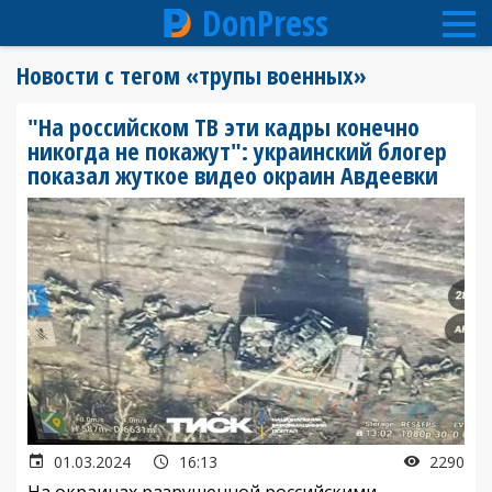
DonPress
Перейти
Новости с тегом «трупы военных»
к
основному
"На российском ТВ эти кадры конечно
содержанию
никогда не покажут": украинский блогер
показал жуткое видео окраин Авдеевки
01.03.2024
16:13
2290
На окраинах разрушенной российскими