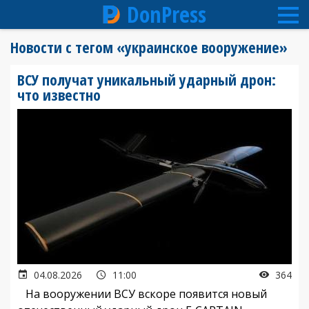
DonPress
Перейти
Новости с тегом «украинское вооружение»
к
основному
ВСУ получат уникальный ударный дрон:
содержанию
что известно
04.08.2026
11:00
364
На вооружении ВСУ вскоре появится новый