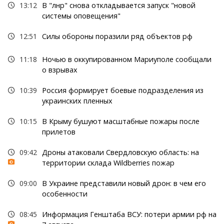
13:12
В "лнр" снова откладывается запуск "новой
системы оповещения"
12:51
Силы обороны поразили ряд объектов рф
11:18
Ночью в оккупированном Мариуполе сообщали
о взрывах
10:39
Россия формирует боевые подразделения из
украинских пленных
10:15
В Крыму бушуют масштабные пожары после
прилетов
09:42
Дроны атаковали Свердловскую область: на
территории склада Wildberries пожар
09:00
В Украине представили новый дрон: в чем его
особенности
08:45
Информация Генштаба ВСУ: потери армии рф на