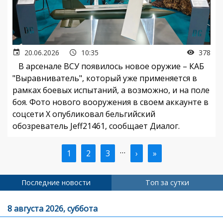
20.06.2026
10:35
378
В арсенале ВСУ появилось новое оружие – КАБ
"Выравниватель", который уже применяется в
рамках боевых испытаний, а возможно, и на поле
боя. Фото нового вооружения в своем аккаунте в
соцсети X опубликовал бельгийский
обозреватель Jeff21461, сообщает Диалог.
…
Текущая
1
Страница
2
Страница
3
Следующая
›
Последняя
»
Нумерация
страница
страница
страница
страниц
Последние новости
Топ за сутки
8 августа 2026, суббота