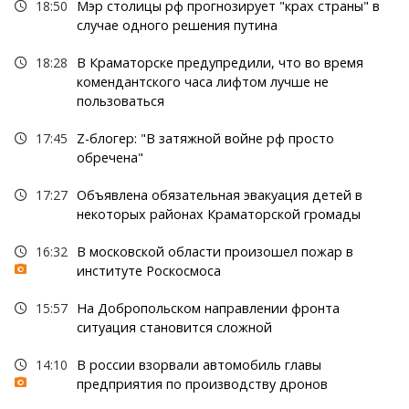
18:50
Мэр столицы рф прогнозирует "крах страны" в
случае одного решения путина
18:28
В Краматорске предупредили, что во время
комендантского часа лифтом лучше не
пользоваться
17:45
Z-блогер: "В затяжной войне рф просто
обречена"
17:27
Объявлена обязательная эвакуация детей в
некоторых районах Краматорской громады
16:32
В московской области произошел пожар в
институте Роскосмоса
15:57
На Добропольском направлении фронта
ситуация становится сложной
14:10
В россии взорвали автомобиль главы
предприятия по производству дронов