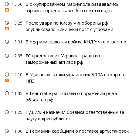
13:50
В оккупированном Мариуполе раздавались
взрывы: город остался без света и воды
13:25
После удара по Киеву минобороны рф
опубликовало циничный пост с угрозами
13:01
В рф размещаются войска КНДР: что известно
12:35
ЕС предоставит Украине транш из
замороженных активов рф
12:10
В Уфе после атаки украинских БПЛА пожар на
НПЗ
11:45
В Генштабе рассказали о поражении ряда
объектов рф
11:25
Пушилин назначил боевика ответственным за
науку в «республике»
11:00
В Германии сообщили о поставке артустановок