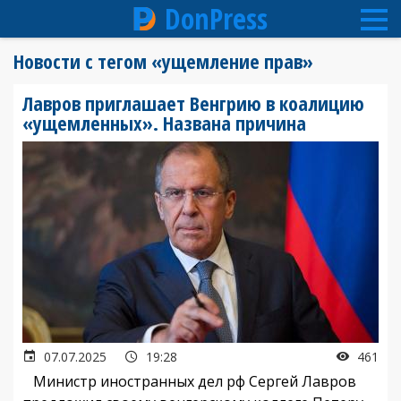
DonPress
Перейти
Новости с тегом «ущемление прав»
к
основному
Лавров приглашает Венгрию в коалицию
содержанию
«ущемленных». Названа причина
07.07.2025
19:28
461
Министр иностранных дел рф Сергей Лавров