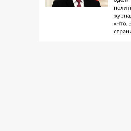
полит
журна
«Что. 
страни