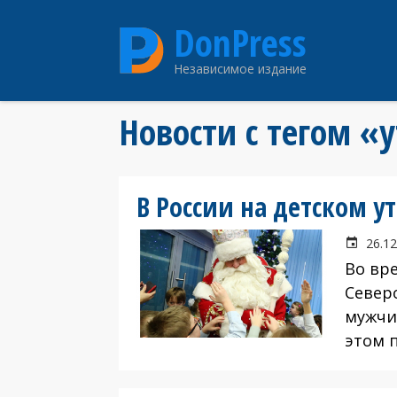
Перейти
DonPress
к
основному
Независимое издание
содержанию
Новости с тегом «
В России на детском у
26.12
Во вр
Север
мужчи
этом 