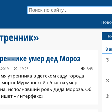
Ново
утренник»
По
8 а
треннике умер дед Мороз
.2019
19:26
345
емя утренника в детском саду города
оморск Мурманской области умер
на, исполнявший роль Деда Мороза. Об
пишет «Интерфакс»