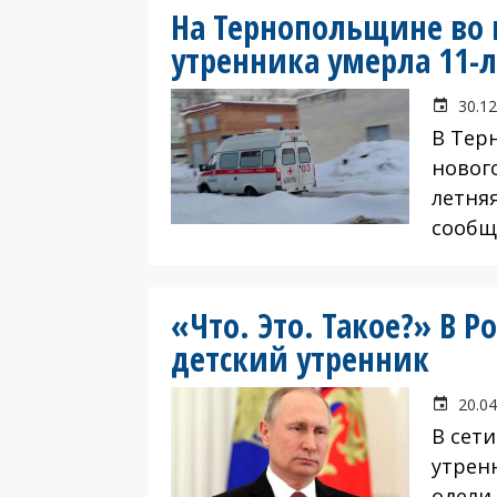
На Тернопольщине во 
утренника умерла 11-
30.12
В Тер
новог
летняя
сообщ
«Что. Это. Такое?» В 
детский утренник
20.04
В сети
утрен
одели