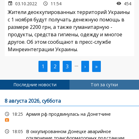
03.10.2022
11:54
454
Жители деоккупированных территорий Украины
с 1 ноября будут получать денежную помощь в
размере 2200 грн, а также гуманитарную -
продукты, средства гигиены, одежду и многое
другое. Об этом сообщают в пресс-службе
Минреинтеграции Украины.
…
Текущая
1
Страница
2
Страница
3
Следующая
›
Последняя
»
Нумерация
страница
страница
страница
страниц
Последние новости
Топ за сутки
8 августа 2026, суббота
18:25
Армия рф продвинулась на Донетчине
18:05
В оккупированном Донецке аварийное
отключение трансформаторных подстанции