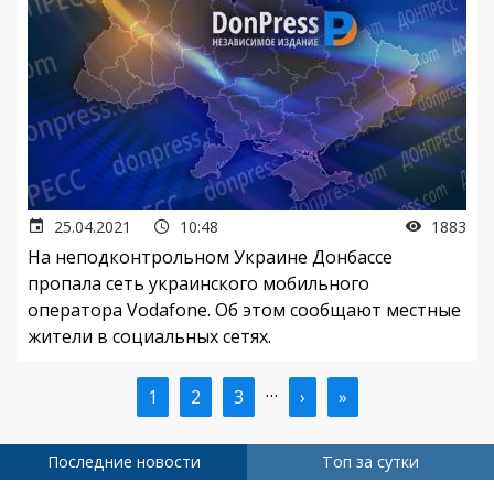
25.04.2021
10:48
1883
На неподконтрольном Украине Донбассе
пропала сеть украинского мобильного
оператора Vodafone. Об этом сообщают местные
жители в социальных сетях.
…
Текущая
1
Страница
2
Страница
3
Следующая
›
Последняя
»
Нумерация
страница
страница
страница
страниц
Последние новости
Топ за сутки