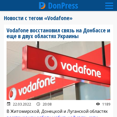
DonPress
Перейти
Новости с тегом «Vodafone»
к
основному
Vodafone восстановил связь на Донбассе и
содержанию
еще в двух областях Украины
22.03.2022
20:08
1189
В Житомирской, Донецкой и Луганской областях