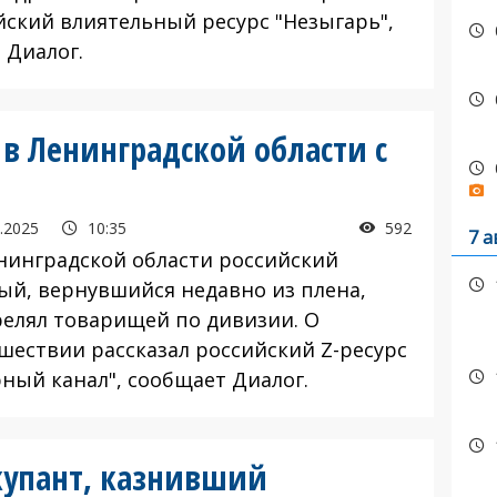
йский влиятельный ресурс "Незыгарь",
 Диалог.
П в Ленинградской области с
.2025
10:35
592
7 а
инградской области российский
ый, вернувшийся недавно из плена,
релял товарищей по дивизии. О
шествии рассказал российский Z-ресурс
рный канал", сообщает Диалог.
упант, казнивший