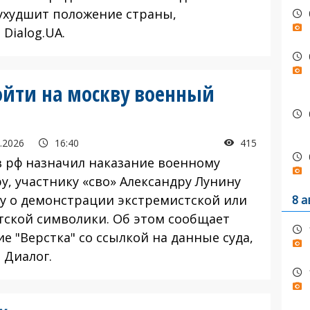
ухудшит положение страны,
Dialog.UA.
ойти на москву военный
.2026
16:40
415
 рф назначил наказание военному
у, участнику «сво» Александру Лунину
лу о демонстрации экстремистской или
8 а
тской символики. Об этом сообщает
е "Верстка" со ссылкой на данные суда,
 Диалог.