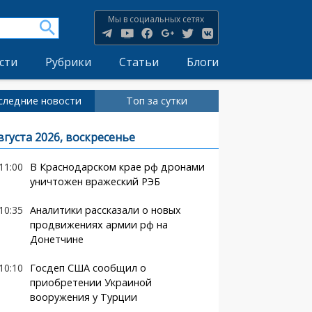
Мы в социальных сетях
сти
Рубрики
Статьи
Блоги
следние новости
Топ за сутки
вгуста 2026, воскресенье
11:00
В Краснодарском крае рф дронами
уничтожен вражеский РЭБ
10:35
Аналитики рассказали о новых
продвижениях армии рф на
Донетчине
10:10
Госдеп США сообщил о
приобретении Украиной
вооружения у Турции