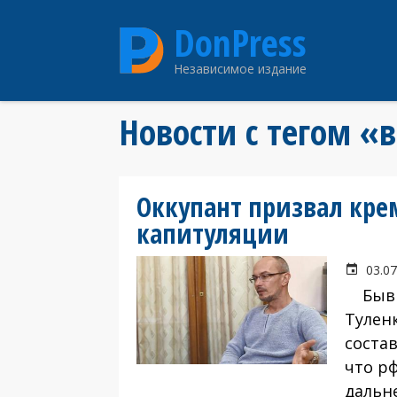
Перейти
DonPress
к
основному
Независимое издание
содержанию
Новости с тегом 
Оккупант призвал кре
капитуляции
03.07
Бывши
Тулен
соста
что рф
дальн