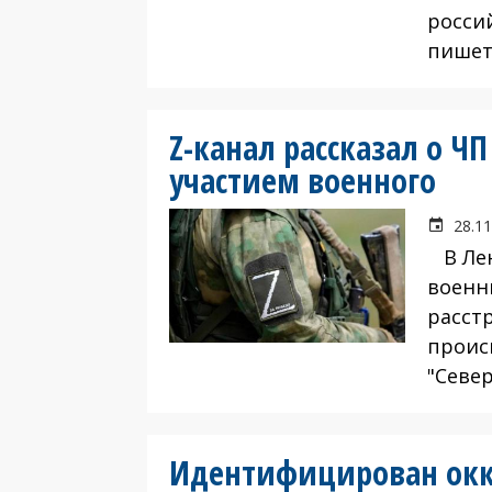
росси
пишет
Z-канал рассказал о Ч
участием военного
28.11
В Лен
военн
расст
проис
"Севе
Идентифицирован окк