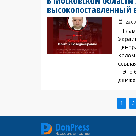
В Московской области
высокопоставленный 
28.09
Главн
Украи
центр
Колом
ссыла
Это б
движе
Текущ
1
С
2
Нумерация
стран
страниц
DonPress
Независимое издание