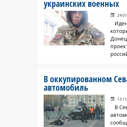
украинских военных
24.01
Идент
котор
Донец
проек
росси
В оккупированном Сев
автомобиль
13.11
В Сев
автом
сообщ