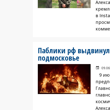
Алекс
кремлю
в Inst
просмо
комме
Паблики рф выдвинули
подмосковье
09.06
9 июн
предп
Главн
главн
косми
Алекс