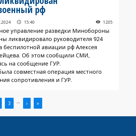
 ликвидирован
военный рф
.2024
15:40
1205
ое управление разведки Минобороны
ны ликвидировало руководителя 924
а беспилотной авиации рф Алексея
ейцева. Об этом сообщили СМИ,
ясь на сообщение ГУР.
ыла совместная операция местного
ния сопротивления и ГУР.
…
ая
траница
Страница
3
Следующая
›
Последняя
»
ица
страница
страница