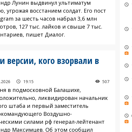
андр Лунин выдвинул ультиматум
, угрожая восстанием солдат. Его пост
agram за шесть часов набрал 3,6 млн
тров, 127 тыс. лайков и свыше 7 тыс.
нтариев, пишет Диалог.
 версии, кого взорвали в
.2026
19:15
507
я в подмосковной Балашихе,
оложительно, ликвидирован начальник
ого штаба и первый заместитель
окомандующего Воздушно-
ческими силами рф генерал-лейтенант
андр Максимцев. Об этом сообщил