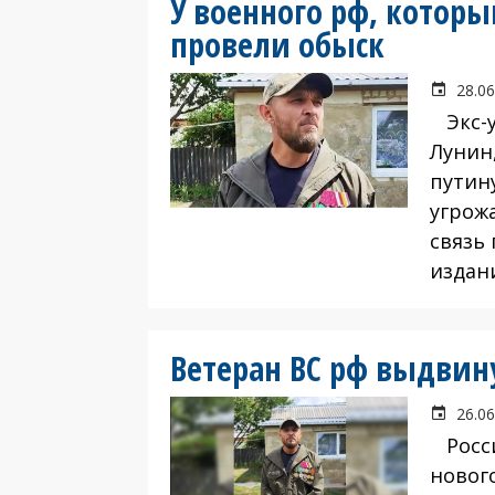
У военного рф, котор
провели обыск
28.06
Экс-у
Лунин
путин
угрож
связь
издан
Ветеран ВС рф выдвин
26.06
Росси
нового