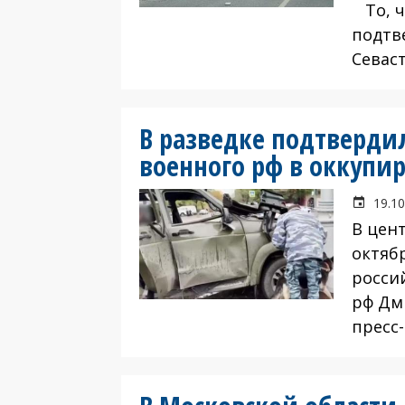
То, ч
подтв
Севас
В разведке подтверд
военного рф в оккупи
19.10
В цен
октябр
росси
рф Дм
пресс