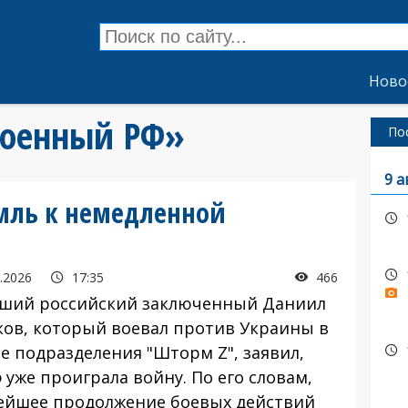
Ново
«военный РФ»
По
9 а
мль к немедленной
.2026
17:35
466
й российский заключенный Даниил
ков, который воевал против Украины в
ве подразделения "Шторм Z", заявил,
 уже проиграла войну. По его словам,
ейшее продолжение боевых действий