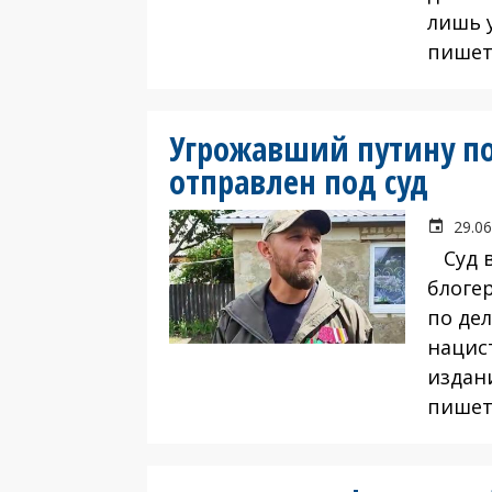
лишь 
пишет 
Угрожавший путину п
отправлен под суд
29.06
Суд в
блогер
по де
нацис
издани
пишет