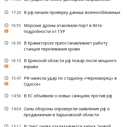
17:20
В рф начали проверку данных военнообязанных
16:55
Морские дроны атаковали порт в Ялте:
подробности от ГУР
16:30
В Краматорске приостанавливает работу
станция переливания крови
16:10
В Брянской области рф пожар после мощного
взрыва
15:47
РФ нанесла удар по стадиону «Черноморец» в
Одессе»
14:56
В ЕС объявили о новых санкциях против рф
14:04
Силы обороны опровергли заявление рф о
продвижении в Харьковской области
13:12
В "лнр" снова откладывается запуск "новой