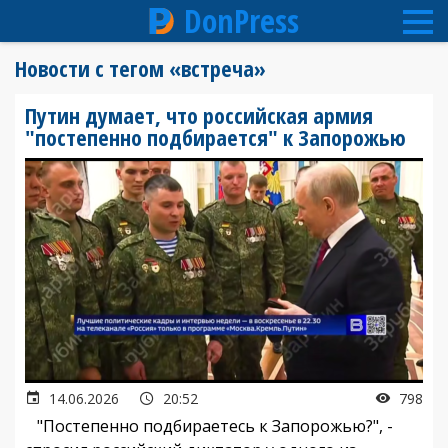
DonPress
Перейти
Новости с тегом «встреча»
к
основному
Путин думает, что российская армия
содержанию
"постепенно подбирается" к Запорожью
14.06.2026
20:52
798
"Постепенно подбираетесь к Запорожью?", -