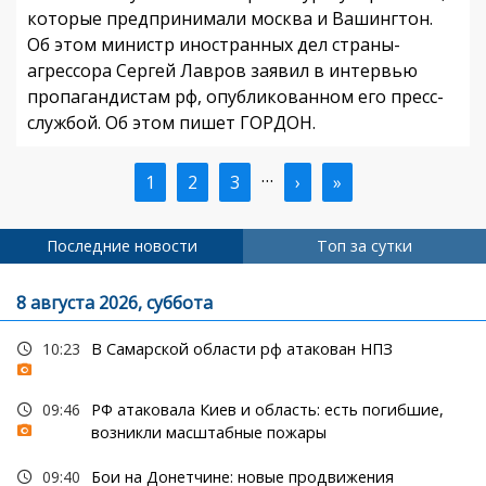
которые предпринимали москва и Вашингтон.
Об этом министр иностранных дел страны-
агрессора Сергей Лавров заявил в интервью
пропагандистам рф, опубликованном его пресс-
службой. Об этом пишет ГОРДОН.
…
Текущая
1
Страница
2
Страница
3
Следующая
›
Последняя
»
Нумерация
страница
страница
страница
страниц
Последние новости
Топ за сутки
8 августа 2026, суббота
10:23
В Самарской области рф атакован НПЗ
09:46
РФ атаковала Киев и область: есть погибшие,
возникли масштабные пожары
09:40
Бои на Донетчине: новые продвижения