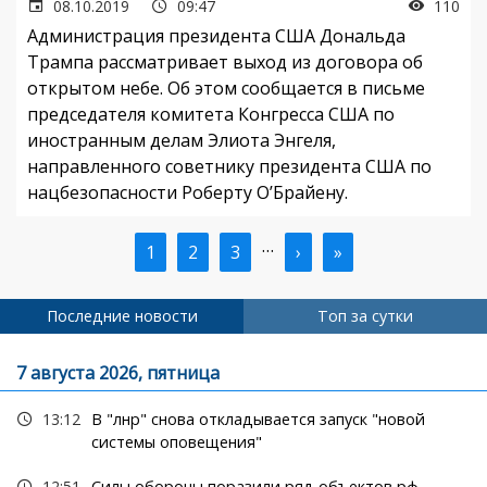
08.10.2019
09:47
110
Администрация президента США Дональда
Трампа рассматривает выход из договора об
открытом небе. Об этом сообщается в письме
председателя комитета Конгресса США по
иностранным делам Элиота Энгеля,
направленного советнику президента США по
нацбезопасности Роберту О’Брайену.
…
Текущая
1
Страница
2
Страница
3
Следующая
›
Последняя
»
Нумерация
страница
страница
страница
страниц
Последние новости
Топ за сутки
7 августа 2026, пятница
13:12
В "лнр" снова откладывается запуск "новой
системы оповещения"
12:51
Силы обороны поразили ряд объектов рф