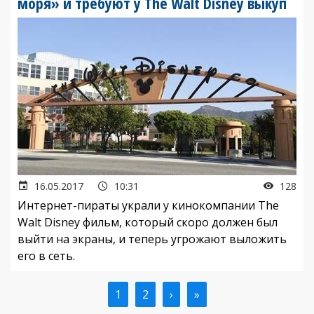
моря» и требуют у The Walt Disney выкуп
16.05.2017
10:31
128
Интернет-пираты украли у кинокомпании The
Walt Disney фильм, который скоро должен был
выйти на экраны, и теперь угрожают выложить
его в сеть.
Текущая
1
Страница
2
Следующая
›
Последняя
»
Нумерация
страница
страница
страница