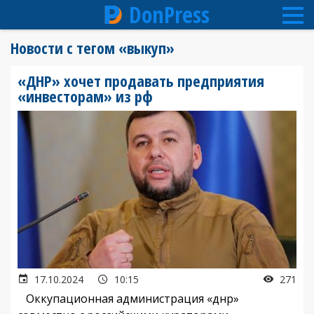
DonPress
Перейти
Новости с тегом «выкуп»
к
основному
«ДНР» хочет продавать предприятия
содержанию
«инвесторам» из рф
17.10.2024
10:15
271
Оккупационная администрация «днр»