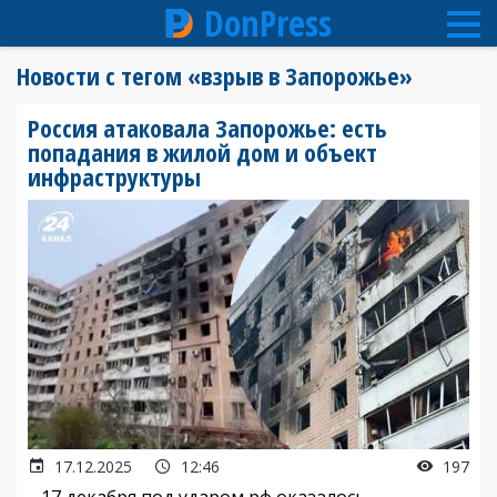
DonPress
Перейти
Новости с тегом «взрыв в Запорожье»
к
основному
Россия атаковала Запорожье: есть
содержанию
попадания в жилой дом и объект
инфраструктуры
17.12.2025
12:46
197
17 декабря под ударом рф оказалось