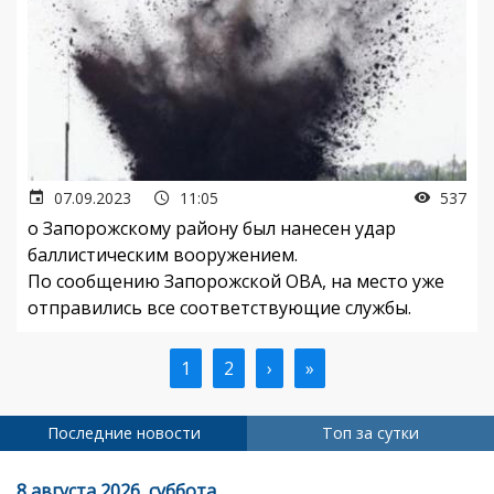
07.09.2023
11:05
537
о Запорожскому району был нанесен удар
баллистическим вооружением.
По сообщению Запорожской ОВА, на место уже
отправились все соответствующие службы.
Текущая
1
Страница
2
Следующая
›
Последняя
»
Нумерация
страница
страница
страница
страниц
Последние новости
Топ за сутки
8 августа 2026, суббота