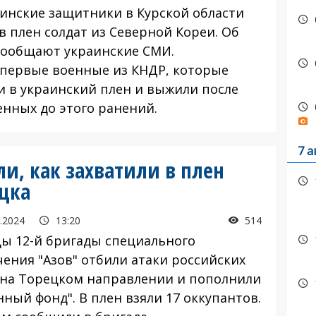
нские защитники в Курской области
в плен солдат из Северной Кореи. Об
сообщают украинские СМИ.
ервые военные из КНДР, которые
и в украинский плен и выжили после
енных до этого ранений.
7 а
и, как захватили в плен
ецка
.2024
13:20
514
 12-й бригады специального
чения "Азов" отбили атаки российских
 на Торецком направлении и пополнили
ный фонд". В плен взяли 17 оккупантов.