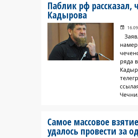
Паблик рф рассказал,
Кадырова
16.09
Заявл
намер
чечен
ряда 
Кадыр
телег
ссыла
Чечни
Самое массовое взятие
удалось провести за о