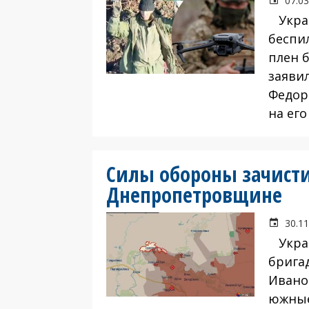
07.03
Украи
беспи
плен 
заяви
Федор
на его
Силы обороны зачисти
Днепропетровщине
30.11
Украи
брига
Ивано
южные