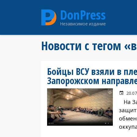
Перейти
DonPress
к
основному
Независимое издание
содержанию
Новости с тегом «
Бойцы ВСУ взяли в пле
Запорожском направл
20.07
На За
защит
обмена
оккуп