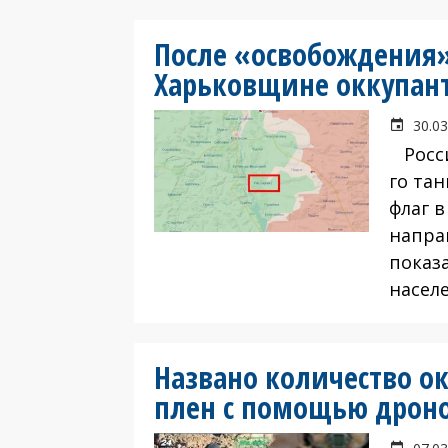
После «освобождения»
Харьковщине оккупант
30.03
Росси
го та
флаг 
напра
показ
насел
Названо количество ок
плен с помощью дрон