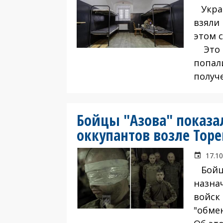
Украи
взяли 
этом 
Это п
попал
получ
Бойцы "Азова" показал
оккупантов возле Тор
17.10
Бойцы
назна
войск
"обмен