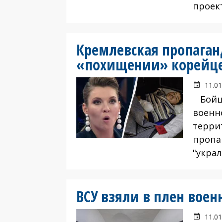
проект
Кремлевская пропаган
«похищении» корейц
11.01
Бойцы
военн
терри
пропа
"укра
ВСУ взяли в плен воен
11.01