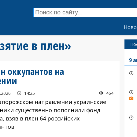
Ново
взятие в плен»
По
9 а
н оккупантов на
ении
.2026
14:25
464
порожском направлении украинские
ники существенно пополнили фонд
, взяв в плен 64 российских
антов.