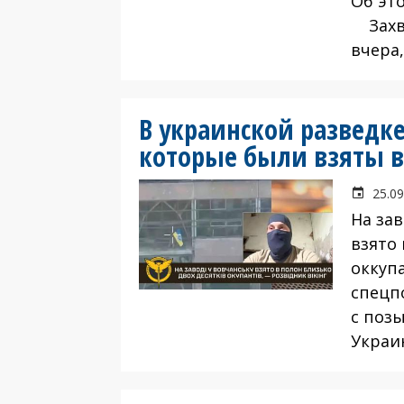
Об эт
Захва
вчера
В украинской разведк
которые были взяты в 
25.09
На за
взято 
оккуп
спецп
с поз
Украи