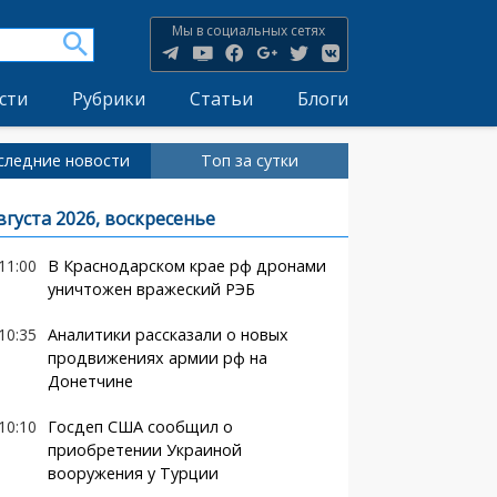
Мы в социальных сетях
сти
Рубрики
Статьи
Блоги
следние новости
Топ за сутки
вгуста 2026, воскресенье
11:00
В Краснодарском крае рф дронами
уничтожен вражеский РЭБ
10:35
Аналитики рассказали о новых
продвижениях армии рф на
Донетчине
10:10
Госдеп США сообщил о
приобретении Украиной
вооружения у Турции