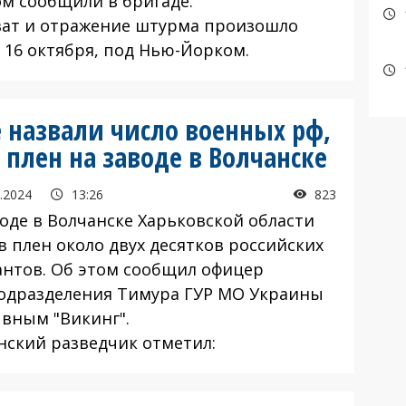
ом сообщили в бригаде.
т и отражение штурма произошло
, 16 октября, под Нью-Йорком.
е назвали число военных рф,
плен на заводе в Волчанске
.2024
13:26
823
воде в Волчанске Харьковской области
в плен около двух десятков российских
антов. Об этом сообщил офицер
одразделения Тимура ГУР МО Украины
ывным "Викинг".
нский разведчик отметил: