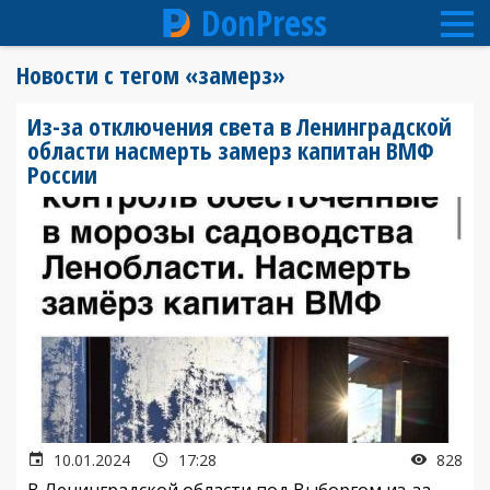
DonPress
Перейти
Новости с тегом «замерз»
к
основному
Из-за отключения света в Ленинградской
содержанию
области насмерть замерз капитан ВМФ
России
10.01.2024
17:28
828
В Ленинградской области под Выборгом из-за