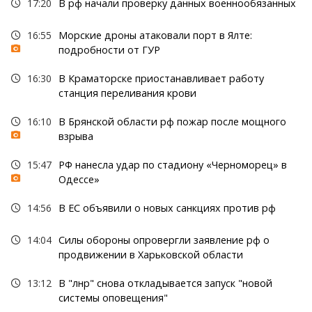
17:20
В рф начали проверку данных военнообязанных
16:55
Морские дроны атаковали порт в Ялте:
подробности от ГУР
16:30
В Краматорске приостанавливает работу
станция переливания крови
16:10
В Брянской области рф пожар после мощного
взрыва
15:47
РФ нанесла удар по стадиону «Черноморец» в
Одессе»
14:56
В ЕС объявили о новых санкциях против рф
14:04
Силы обороны опровергли заявление рф о
продвижении в Харьковской области
13:12
В "лнр" снова откладывается запуск "новой
системы оповещения"