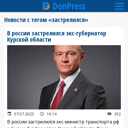
DonPress
Перейти
Новости с тегом «застрелился»
к
основному
В россии застрелился экс-губернатор
содержанию
Курской области
07.07.2025
16:14
392
В россии застрелился экс-министр транспорта рф