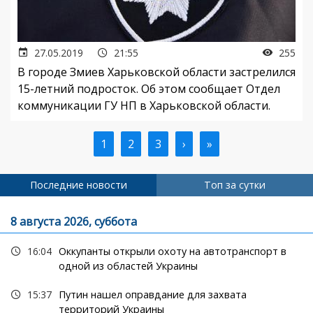
27.05.2019
21:55
255
В городе Змиев Харьковской области застрелился
15-летний подросток. Об этом сообщает Отдел
коммуникации ГУ НП в Харьковской области.
Текущая
1
Страница
2
Страница
3
Следующая
›
Последняя
»
Нумерация
страница
страница
страница
страниц
Последние новости
Топ за сутки
8 августа 2026, суббота
16:04
Оккупанты открыли охоту на автотранспорт в
одной из областей Украины
15:37
Путин нашел оправдание для захвата
территорий Украины