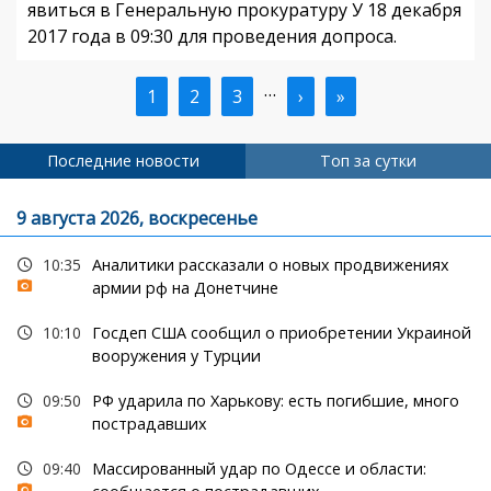
явиться в Генеральную прокуратуру У 18 декабря
2017 года в 09:30 для проведения допроса.
…
Текущая
1
Страница
2
Страница
3
Следующая
›
Последняя
»
Нумерация
страница
страница
страница
страниц
Последние новости
Топ за сутки
9 августа 2026, воскресенье
10:35
Аналитики рассказали о новых продвижениях
армии рф на Донетчине
10:10
Госдеп США сообщил о приобретении Украиной
вооружения у Турции
09:50
РФ ударила по Харькову: есть погибшие, много
пострадавших
09:40
Массированный удар по Одессе и области: