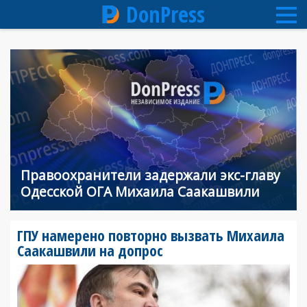
DonPress
Перейти
к
основному
содержанию
Правоохранители задержали экс-главу
Одесской ОГА Михаила Саакашвили
ГПУ намерено повторно вызвать Михаила
Саакашвили на допрос