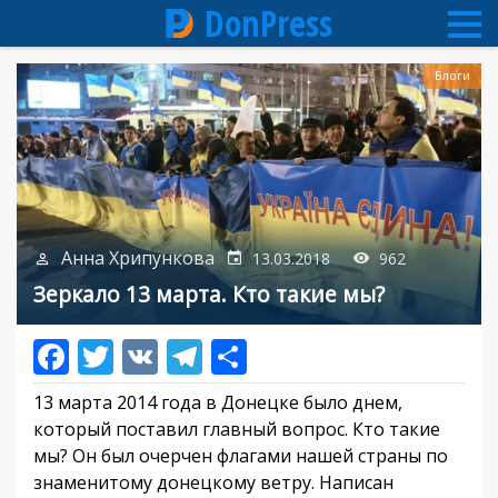
DonPress
Перейти
Блоги
к
основному
содержанию
Анна Хрипункова
13.03.2018
962
Зеркало 13 марта. Кто такие мы?
13 марта 2014 года в Донецке было днем,
который поставил главный вопрос. Кто такие
мы? Он был очерчен флагами нашей страны по
знаменитому донецкому ветру. Написан