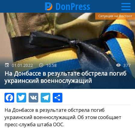
DonPress
Перейти
Ситуация на Востоке
к
основному
содержанию
01.01.2022
10:58
377
На Донбассе в результате обстрела погиб
украинский военнослужащий
На Донбассе в результате обстрела погиб
украинский военнослужащий. Об этом сообщает
пресс-служба штаба ООС.