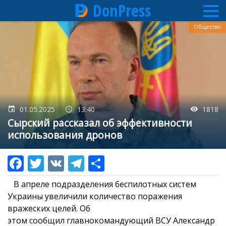
DonPress
Перейти
Общество
к
основному
содержанию
01.05.2025
13:40
1818
Сырский рассказал об эффективности
использования дронов
В апреле подразделения беспилотных систем
Украины увеличили количество поражения
вражеских целей. Об
этом сообщил главнокомандующий ВСУ Александр