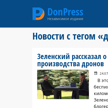
Перейти
DonPress
к
основному
Независимое издание
содержанию
Новости с тегом «
Зеленский рассказал о
производства дронов
24.07
В это
беспи
килом
Зелен
блоге