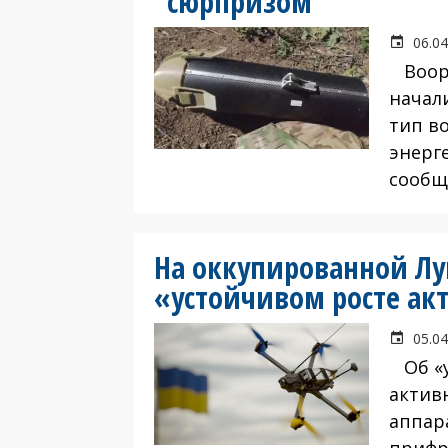
"сюрпризом"
06.04
Воору
начал
тип в
энерг
сообщ
На оккупированной Л
«устойчивом росте ак
05.04
Об «у
актив
аппар