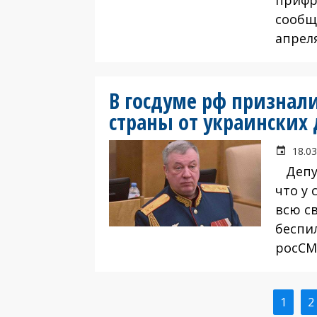
прифр
сообщ
апрел
В госдуме рф признал
страны от украинских
18.03
Депут
что у
всю с
беспи
росСМ
Текущ
1
С
2
Нумерация
стран