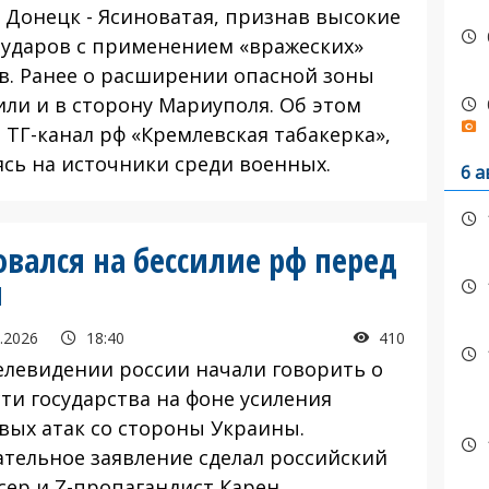
у Донецк - Ясиноватая, признав высокие
 ударов с применением «вражеских»
в. Ранее о расширении опасной зоны
или и в сторону Мариуполя. Об этом
 ТГ-канал рф «Кремлевская табакерка»,
ясь на источники среди военных.
6 а
овался на бессилие рф перед
и
.2026
18:40
410
левидении россии начали говорить о
сти государства на фоне усиления
вых атак со стороны Украины.
ательное заявление сделал российский
сер и Z-пропагандист Карен