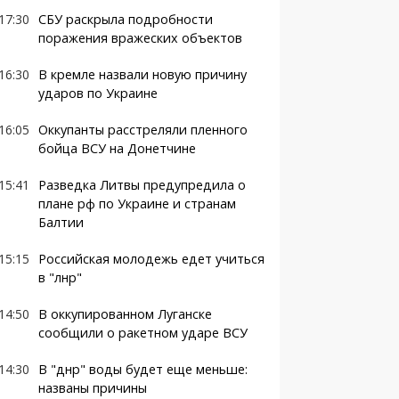
17:30
СБУ раскрыла подробности
поражения вражеских объектов
16:30
В кремле назвали новую причину
ударов по Украине
16:05
Оккупанты расстреляли пленного
бойца ВСУ на Донетчине
15:41
Разведка Литвы предупредила о
плане рф по Украине и странам
Балтии
15:15
Российская молодежь едет учиться
в "лнр"
14:50
В оккупированном Луганске
сообщили о ракетном ударе ВСУ
14:30
В "днр" воды будет еще меньше:
названы причины