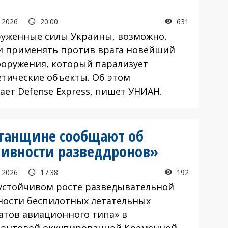
.2026
20:00
631
женные силы Украины, возможно,
и применять против врага новейший
ооружения, который парализует
етические объекты. Об этом
ает Defense Express, пишет УНИАН.
уганщине сообщают об
тивности разведдронов»
.2026
17:38
192
стойчивом росте разведывательной
ности беспилотных летательных
атов авиационного типа» в