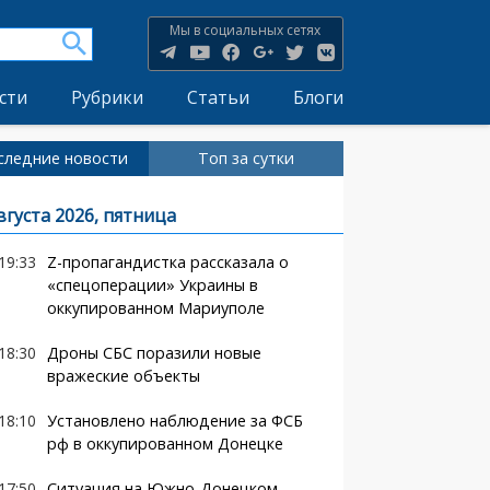
Мы в социальных сетях
сти
Рубрики
Статьи
Блоги
следние новости
Топ за сутки
вгуста 2026, пятница
19:33
Z-пропагандистка рассказала о
«спецоперации» Украины в
оккупированном Мариуполе
18:30
Дроны СБС поразили новые
вражеские объекты
18:10
Установлено наблюдение за ФСБ
рф в оккупированном Донецке
17:50
Ситуация на Южно-Донецком