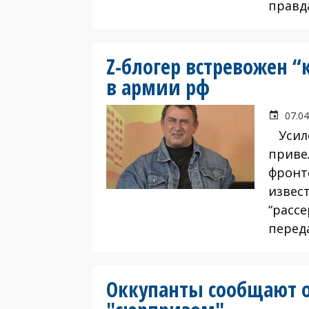
правда
Z-блогер встревожен 
в армии рф
07.04
Усиле
приве
фронте
извес
“расс
переда
Оккупанты сообщают о