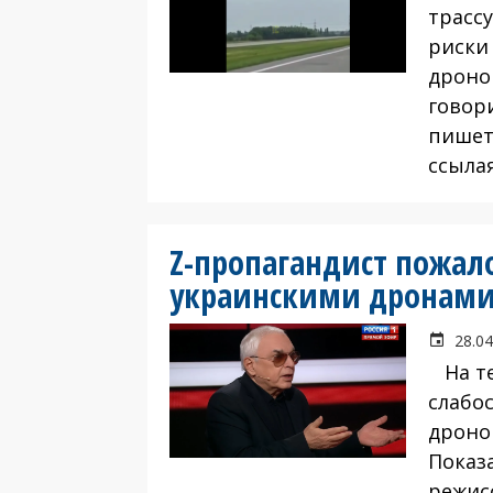
трасс
риски
дроно
говор
пишет
ссыла
Z-пропагандист пожал
украинскими дронам
28.04
На те
слабо
дроно
Показ
режис