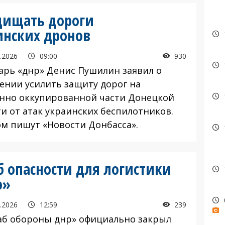
щищать дороги
инских дронов
.2026
09:00
930
рь «днр» Денис Пушилин заявил о
ении усилить защиту дорог на
нно оккупированной части Донецкой
ти от атак украинских беспилотников.
ом пишут «Новости Донбасса».
б опасности для логистики
о»
.2026
12:59
239
 обороны днр» официально закрыл