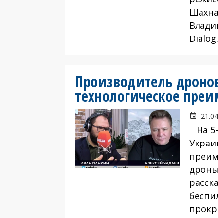
Шахна
Влади
Dialog
Производитель дроно
технологическое пре
21.04
На 5-
Украи
преим
дроны
расск
беспи
прокр