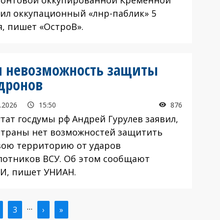
онтовой оккупированной Кременной
ил оккупационный «лнр-паблик» 5
я, пишет «ОстроВ».
и невозможность защиты
 дронов
.2026
15:50
876
ат госдумы рф Андрей Гурулев заявил,
 страны нет возможностей защитить
вою территорию от ударов
лотников ВСУ. Об этом сообщают
И, пишет УНИАН.
…
ая
траница
Страница
3
Следующая
›
Последняя
»
ица
страница
страница