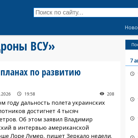
Ново
дроны ВСУ»
По
7 а
 планах по развитию
.2026
19:58
208
м году дальность полета украинских
лотников достигнет 4 тысяч
етров. Об этом заявил Владимир
ский в интервью американской
рше Лоре Лумер, пишет Зеркало недели.