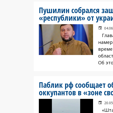
Пушилин собрался за
«республики» от укра
04.06
Глава
намер
време
облас
Об эт
Паблик рф сообщает о
оккупантов в «зоне св
20.05
«Штаб