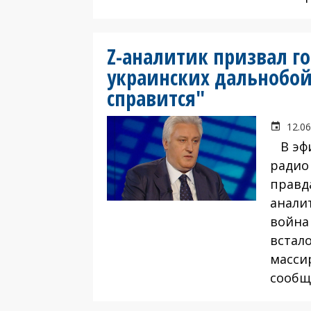
Z-аналитик призвал г
украинских дальнобой
справится"
12.06
В эфи
радио
правд
анали
война
встало
масси
сообща