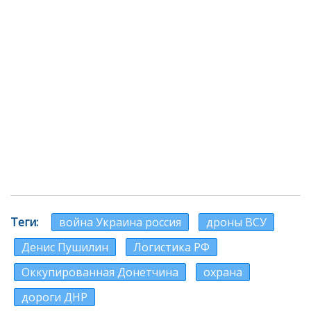
Теги
война Украина россия
дроны ВСУ
Денис Пушилин
Логистика РФ
Оккупированная Донетчина
охрана
дороги ДНР