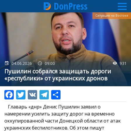
DonPress
Перейти
Ситуация на Востоке
к
основному
содержанию
04.06.2026
09:00
931
Пушилин собрался защищать дороги
«республики» от украинских дронов
Главарь «днр» Денис Пушилин заявил о
намерении усилить защиту дорог на временно
оккупированной части Донецкой области от атак
украинских беспилотников. Об этом пишут