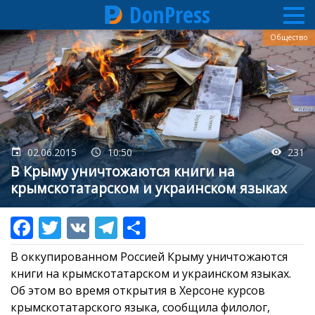
DonPress
Перейти
Общество
к
основному
содержанию
02.06.2015
10:50
231
В Крыму уничтожаются книги на
крымскотатарском и украинском языках
В оккупированном Россией Крыму уничтожаются
книги на крымскотатарском и украинском языках.
Об этом во время открытия в Херсоне курсов
крымскотатарского языка, сообщила филолог,