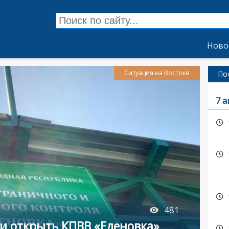
Ново
Ситуация на Востоке
По
7 а
481
и открыть КПВВ «Еленовка»