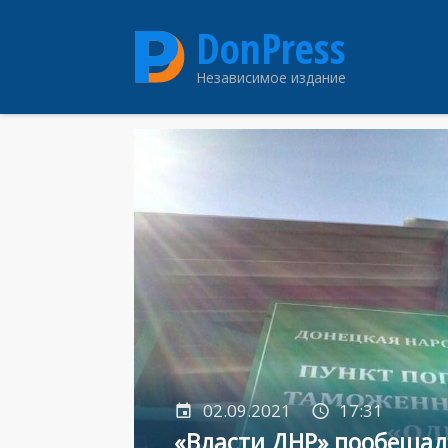
Перейти
DonPress
к
основному
Независимое издание
содержанию
02.09.2021
17:31
«Власти ДНР» пообещал