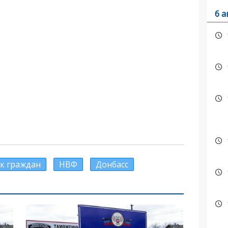
6 а
к граждан
НВФ
Донбасс