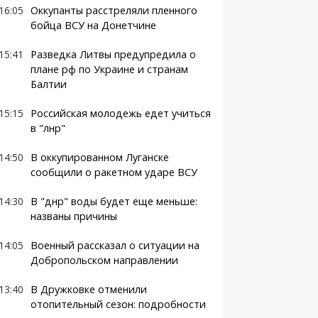
16:05
Оккупанты расстреляли пленного
бойца ВСУ на Донетчине
15:41
Разведка Литвы предупредила о
плане рф по Украине и странам
Балтии
15:15
Российская молодежь едет учиться
в "лнр"
14:50
В оккупированном Луганске
сообщили о ракетном ударе ВСУ
14:30
В "днр" воды будет еще меньше:
названы причины
14:05
Военный рассказал о ситуации на
Добропольском направлении
13:40
В Дружковке отменили
отопительный сезон: подробности