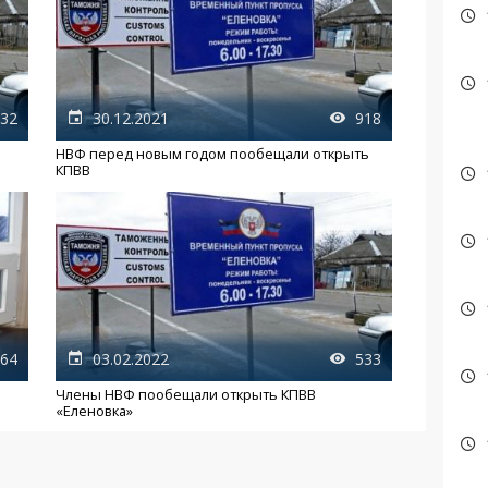
32
30.12.2021
918
НВФ перед новым годом пообещали открыть
КПВВ
64
03.02.2022
533
Члены НВФ пообещали открыть КПВВ
«Еленовка»