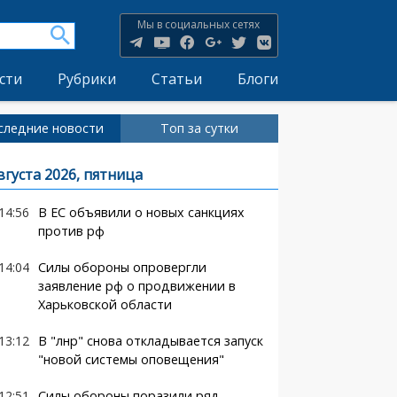
Мы в социальных сетях
сти
Рубрики
Статьи
Блоги
следние новости
Топ за сутки
вгуста 2026, пятница
14:56
В ЕС объявили о новых санкциях
против рф
14:04
Силы обороны опровергли
заявление рф о продвижении в
Харьковской области
13:12
В "лнр" снова откладывается запуск
"новой системы оповещения"
12:51
Силы обороны поразили ряд