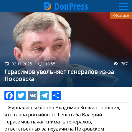
DonPress
Перейти
Общество
к
основному
содержанию
02.11.2025
13:55
787
Герасимов увольняет генералов из-за
Покровска
Журналист и блогер Владимир Золкин сообщил,
что глава российского Генштаба Валерий
Герасимов начал снимать генералов,
ответственных за неудачи на Покровском