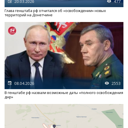
20.03.2026
477
Глава генштаба рф отчитался об «освобождении» новых
территорий на Донетчине
08.04.2026
2553
В генштабе рф назвали возможные даты «полного освобождения
днр»