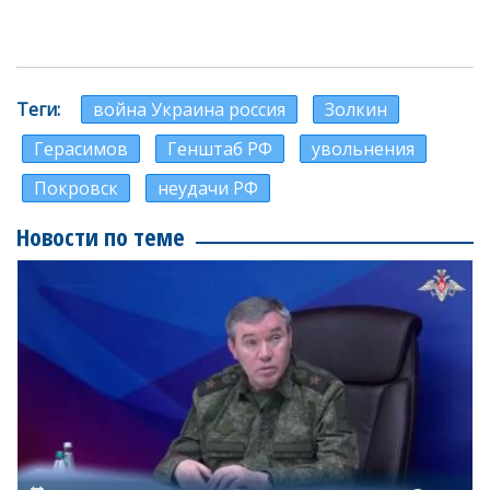
Теги
война Украина россия
Золкин
Герасимов
Генштаб РФ
увольнения
Покровск
неудачи РФ
Новости по теме