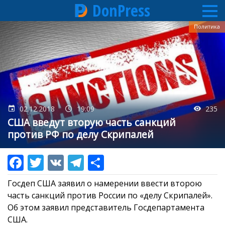
DonPress
Перейти
Политика
к
основному
содержанию
02.12.2018
19:09
235
США введут вторую часть санкций
против РФ по делу Скрипалей
Госдеп США заявил о намерении ввести второю
часть санкций против России по «делу Скрипалей».
Об этом заявил представитель Госдепартамента
США.