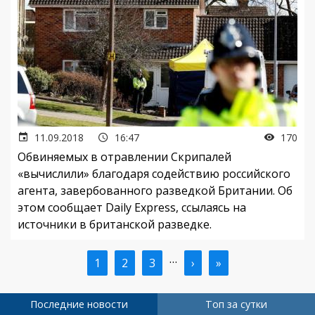
11.09.2018
16:47
170
Обвиняемых в отравлении Скрипалей
«вычислили» благодаря содействию российского
агента, завербованного разведкой Британии. Об
этом сообщает Daily Express, ссылаясь на
источники в британской разведке.
…
Текущая
1
Страница
2
Страница
3
Следующая
›
Последняя
»
Нумерация
страница
страница
страница
страниц
Последние новости
Топ за сутки